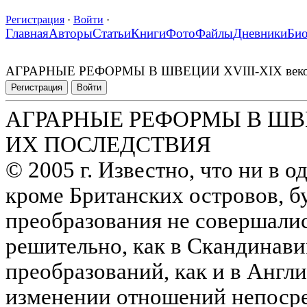
Регистрация
·
Войти
·
Главная
Авторы
Статьи
Книги
Фото
Файлы
Дневники
Би
АГРАРНЫЕ РЕФОРМЫ В ШВЕЦИИ XVIII-XIX век
Регистрация
Войти
АГРАРНЫЕ РЕФОРМЫ В ШВЕЦ
ИХ ПОСЛЕДСТВИЯ
© 2005 г. Известно, что ни в 
кроме Британских островов, 
преобразования не совершалис
решительно, как в Скандинави
преобразований, как и в Англи
изменении отношений непоср