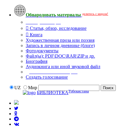
делитесь с миром!
Обнародовать материалы
Тип публикации
Статья, обзор, исследование
Книга
Художественная проза или поэзия
Запись в личном дневнике (блоге)
Фотодокументы
Файл(ы): PDF\DOC\RAR\ZIP и др.
Биография
Аудиокнига или иной звуковой файл
Дополнительные опции:
Создать голосование
UZ
Мир
Узбекистана
БИБЛИОТЕКА