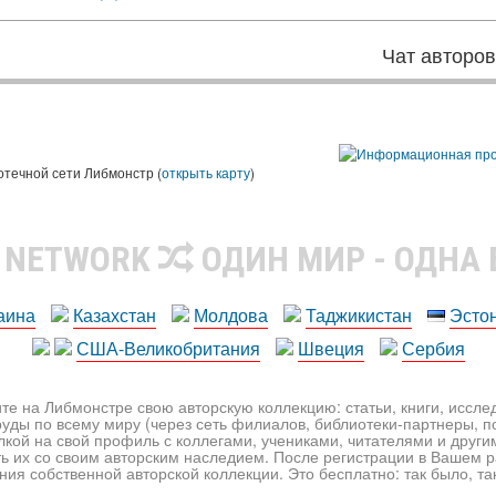
Чат авторо
ы
отечной сети Либмонстр (
открыть карту
)
R NETWORK
ОДИН МИР - ОДНА
аина
Казахстан
Молдова
Таджикистан
Эсто
США-Великобритания
Швеция
Сербия
те на Либмонстре свою авторскую коллекцию: статьи, книги, иссл
уды по всему миру (через сеть филиалов, библиотеки-партнеры, по
лкой на свой профиль с коллегами, учениками, читателями и друг
ь их со своим авторским наследием. После регистрации в Вашем 
ия собственной авторской коллекции. Это бесплатно: так было, так 