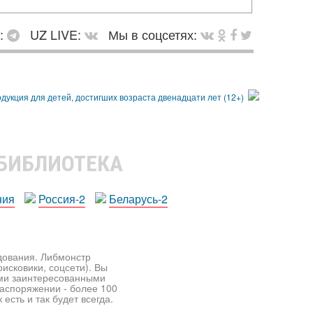
в:
UZ LIVE:
Мы в соцсетях:
 БИБЛИОТЕКА
ния
Россия-2
Беларусь-2
едования. Либмонстр
исковики, соцсети). Вы
ими заинтересованными
распоряжении - более 100
есть и так будет всегда.