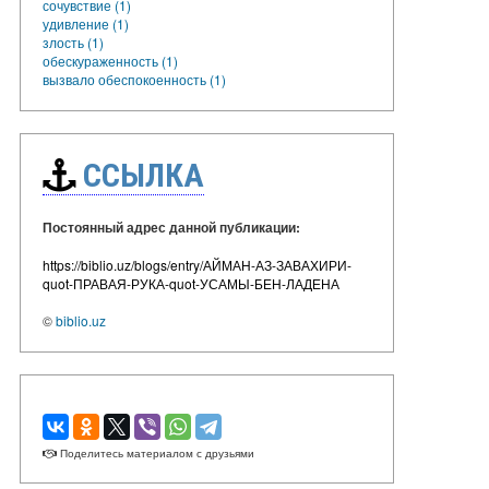
сочувствие (1)
удивление (1)
злость (1)
обескураженность (1)
вызвало обеспокоенность (1)
ССЫЛКА
Постоянный адрес данной публикации:
https://biblio.uz/blogs/entry/АЙМАН-АЗ-ЗАВАХИРИ-
quot-ПРАВАЯ-РУКА-quot-УСАМЫ-БЕН-ЛАДЕНА
©
biblio.uz
Поделитесь материалом с друзьями