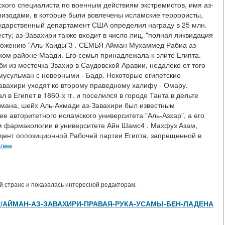
ского специалиста по военным действиям экстремистов, имя аз-
пизодами, в которые были вовлечены исламские террористы,
Государственный департамент США определил награду в 25 млн.
сту; аз-Завахири также входит в число лиц, "полная ликвидация
ичтожению "Аль-Каиды"3 . СЕМЬЯ Айман Мухаммед Рабиа аз-
ском районе Маади. Его семья принадлежала к элите Египта.
и из местечка Звахир в Саудовской Аравии, недалеко от того
мусульман с неверными - Бадр. Некоторые египетские
авахири уходят ко второму праведному халифу - Омару.
в Египет в 1860-х гг. и поселился в городе Танта в дельте
Аймана, шейх Аль-Ахмади аз-Завахири был известным
 авторитетного исламского университета "Аль-Азхар", а его
м фармакологии в университете Айн Шамс4 . Махфуз Азам,
идент оппозиционной Рабочей партии Египта, запрещенной в
алее
 стране и показалась интересной редакторам.
les/view/АЙМАН-АЗ-ЗАВАХИРИ-ПРАВАЯ-РУКА-УСАМЫ-БЕН-ЛАДЕНА