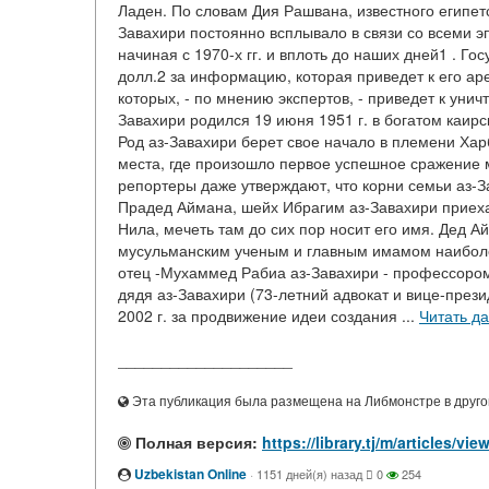
Ладен. По словам Дия Рашвана, известного египет
Завахири постоянно всплывало в связи со всеми э
начиная с 1970-х гг. и вплоть до наших дней1 . 
долл.2 за информацию, которая приведет к его аре
которых, - по мнению экспертов, - приведет к ун
Завахири родился 19 июня 1951 г. в богатом каир
Род аз-Завахири берет свое начало в племени Харб
места, где произошло первое успешное сражение 
репортеры даже утверждают, что корни семьи аз-З
Прадед Аймана, шейх Ибрагим аз-Завахири приехал 
Нила, мечеть там до сих пор носит его имя. Дед 
мусульманским ученым и главным имамом наиболее
отец -Мухаммед Рабиа аз-Завахири - профессоро
дядя аз-Завахири (73-летний адвокат и вице-през
2002 г. за продвижение идеи создания ...
Читать д
____________________
Эта публикация была размещена на Либмонстре в другой
Полная версия:
https://library.tj/m/artic
Uzbekistan Online
·
1151 дней(я) назад
0
254