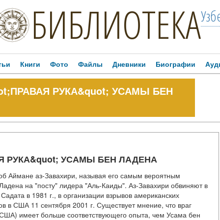
БИБЛИОТЕКА
Узб
тьи
Книги
Фото
Файлы
Дневники
Биографии
Ауд
ot;ПРАВАЯ РУКА&quot; УСАМЫ БЕН
АЯ РУКА&quot; УСАМЫ БЕН ЛАДЕНА
об Аймане аз-Завахири, называя его самым вероятным
адена на "посту" лидера "Аль-Каиды". Аз-Завахири обвиняют в
 Садата в 1981 г., в организации взрывов американских
тов в США 11 сентября 2001 г. Существует мнение, что враг
 США) имеет больше соответствующего опыта, чем Усама бен