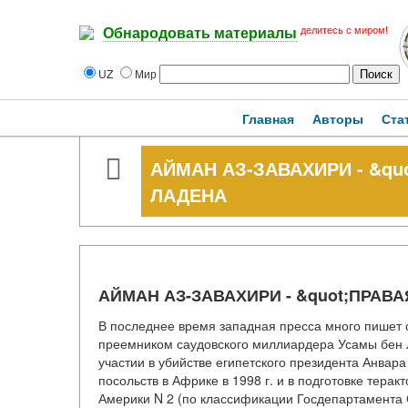
делитесь с миром!
Обнародовать материалы
UZ
Мир
Главная
Авторы
Ста
АЙМАН АЗ-ЗАВАХИРИ - &qu
ЛАДЕНА
АЙМАН АЗ-ЗАВАХИРИ - &quot;ПРАВ
В последнее время западная пресса много пишет 
преемником саудовского миллиардера Усамы бен Л
участии в убийстве египетского президента Анвара
посольств в Африке в 1998 г. и в подготовке терак
Америки N 2 (по классификации Госдепартамента