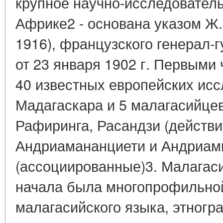
крупное научно-исследовател
Африке2 - основана указом Ж. 
1916), французского генерал-
от 23 января 1902 г. Первыми
40 известных европейских ис
Мадагаскара и 5 малагасийцев
Рафиринга, Расандзи (действи
Андриамананциети и Андриам
(ассоциированные)3. Малагас
начала была многопрофильной
малагасийского языка, этногр