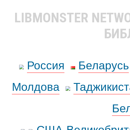
LIBMONSTER NETW
БИБ
Россия
Беларусь
Молдова
Таджикист
Бе
США-Великобрит