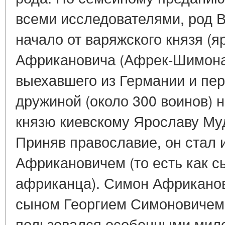
всеми исследователями, род 
начало от варяжского князя (
Африкановича (Афрек-Шимона) (
выехавшего из Германии и пе
дружиной (около 300 воинов) 
князю киевскому Ярославу Муд
Приняв православие, он стал
Африкановичем (то есть как с
африканца). Симон Африканов
сыном Георгием Симоновичем (
пользовался особенными мило