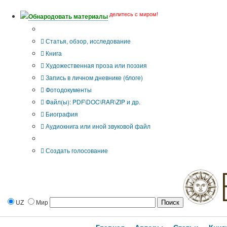
делитесь с миром!
Обнародовать материалы
Тип публикации
Статья, обзор, исследование
Книга
Художественная проза или поэзия
Запись в личном дневнике (блоге)
Фотодокументы
Файл(ы): PDF\DOC\RAR\ZIP и др.
Биография
Аудиокнига или иной звуковой файл
Дополнительные опции:
Создать голосование
UZ
Мир