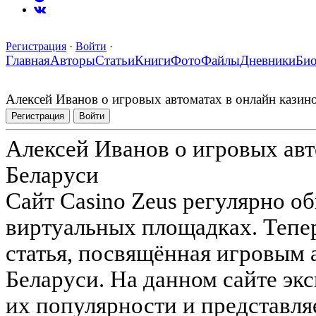
Регистрация
·
Войти
·
Главная
Авторы
Статьи
Книги
Фото
Файлы
Дневники
Би
Алексей Иванов о игровых автоматах в онлайн казин
Регистрация
Войти
Алексей Иванов о игровых авт
Беларуси
Сайт Casino Zeus регулярно о
виртуальных площадках. Тепе
статья, посвящённая игровым 
Беларуси. На данном сайте эк
их популярности и представля