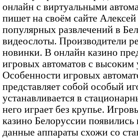
онлайн с виртуальными автома
пишет на своём сайте Алексей
популярных развлечений в Бел
видеослоты. Производители р
новинки. В онлайн казино пр
игровых автоматов с высоким 
Особенности игровых автомат
представляет собой особый иг
устанавливается в стационарн
него играет без крупье. Игров
казино Белоруссии появились 
данные аппараты схожи со ст