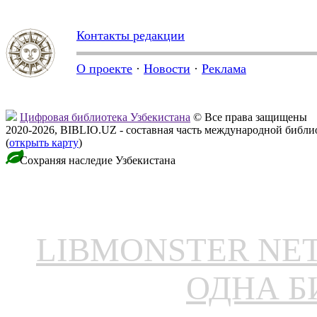
Контакты редакции
О проекте
·
Новости
·
Реклама
Цифровая библиотека Узбекистана
© Все права защищены
2020-2026, BIBLIO.UZ - составная часть международной библ
(
открыть карту
)
Сохраняя наследие Узбекистана
LIBMONSTER N
ОДНА Б