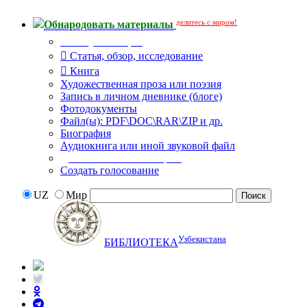
делитесь с миром!
Обнародовать материалы
Тип публикации
Статья, обзор, исследование
Книга
Художественная проза или поэзия
Запись в личном дневнике (блоге)
Фотодокументы
Файл(ы): PDF\DOC\RAR\ZIP и др.
Биография
Аудиокнига или иной звуковой файл
Дополнительные опции:
Создать голосование
UZ
Мир
Узбекистана
БИБЛИОТЕКА