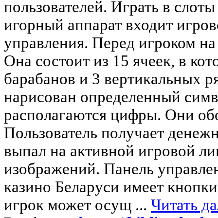
пользователей. Играть в слот
игорный аппарат входит игров
управления. Перед игроком на 
Она состоит из 15 ячеек, в ко
барабанов и 3 вертикальных р
нарисован определенный симв
располагаются цифры. Они об
Пользователь получает денежн
выпал на активной игровой ли
изображений. Панель управлен
казино Беларуси имеет кнопк
игрок может осущ ...
Читать да