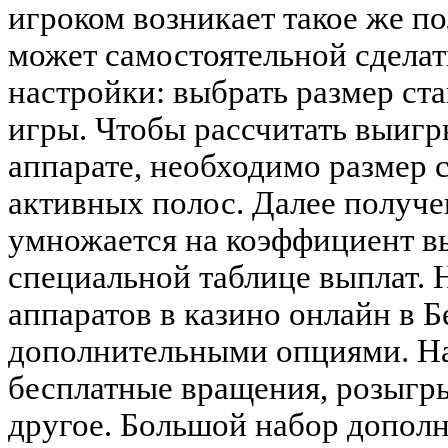
игроком возникает такое же по
может самостоятельной сделат
настройки: выбрать размер ст
игры. Чтобы рассчитать выиг
аппарате, необходимо размер 
активных полос. Далее получе
умножается на коэффициент вы
специальной таблице выплат. 
аппаратов в казино онлайн в 
дополнительными опциями. На
бесплатные вращения, розыгр
другое. Большой набор допол