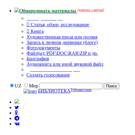
делитесь с миром!
Обнародовать материалы
Тип публикации
Статья, обзор, исследование
Книга
Художественная проза или поэзия
Запись в личном дневнике (блоге)
Фотодокументы
Файл(ы): PDF\DOC\RAR\ZIP и др.
Биография
Аудиокнига или иной звуковой файл
Дополнительные опции:
Создать голосование
UZ
Мир
Узбекистана
БИБЛИОТЕКА