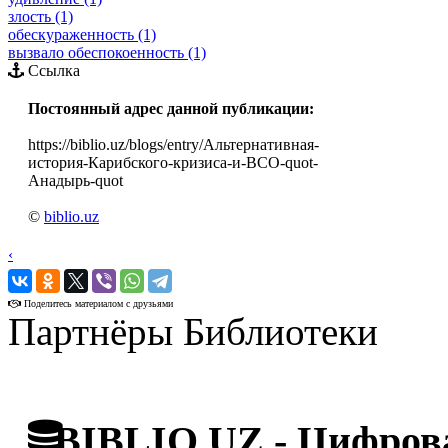
злость (1)
обескураженность (1)
вызвало обеспокоенность (1)
Ссылка
Постоянный адрес данной публикации:
https://biblio.uz/blogs/entry/Альтернативная-
история-Карибского-кризиса-и-ВСО-quot-
Анадырь-quot
©
biblio.uz
‹
›
Поделитесь материалом с друзьями
Партнёры Библиотеки
BIBLIO.UZ - Цифрова