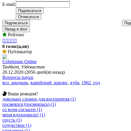
E-mail:
Подписаться
Под
Назад в блог
Рейтинг





0 голос(а,ов)
Публикатор
Uzbekistan Online
Tashkent, Узбекистан
20.12.2020 (2056 дней(я) назад)
Вопросы науки
всо_анадырь
,
карибский_кризис
,
куба
,
1962_год
Ваша реакция?
довольно сложно для восприятия (1)
посмеялся (посмеялась) (1)
со всем согласен (1)
меня вдохновило! (1)
грусть (1)
сочувствие (1)
удивление (1)