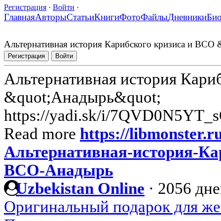
Регистрация
·
Войти
·
Главная
Авторы
Статьи
Книги
Фото
Файлы
Дневники
Би
Альтернативная история Карибского кризиса и ВСО
Регистрация
Войти
Альтернативная история Кари
&quot;Анадырь&quot;
https://yadi.sk/i/7QVD0N5YT_
Read more
https://libmonster.r
Альтернативная-история-Кар
ВСО-Анадырь
Uzbekistan Online
·
2056 дне
Оригинальный подарок для ж