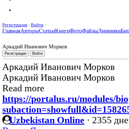
Регистрация
·
Войти
·
Главная
Авторы
Статьи
Книги
Фото
Файлы
Дневники
Би
Аркадий Иванович Морков
Регистрация
Войти
Аркадий Иванович Морков
Аркадий Иванович Морков
Read more
https://portalus.ru/modules/b
subaction=showfull&id=1582
Uzbekistan Online
·
2355 дне