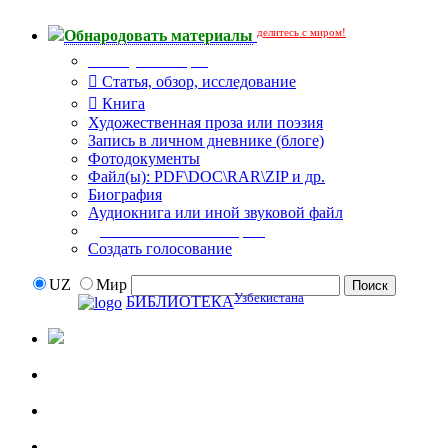
делитесь с миром!
Обнародовать материалы
Тип публикации
Статья, обзор, исследование
Книга
Художественная проза или поэзия
Запись в личном дневнике (блоге)
Фотодокументы
Файл(ы): PDF\DOC\RAR\ZIP и др.
Биография
Аудиокнига или иной звуковой файл
Дополнительные опции:
Создать голосование
UZ
Мир
Узбекистана
БИБЛИОТЕКА