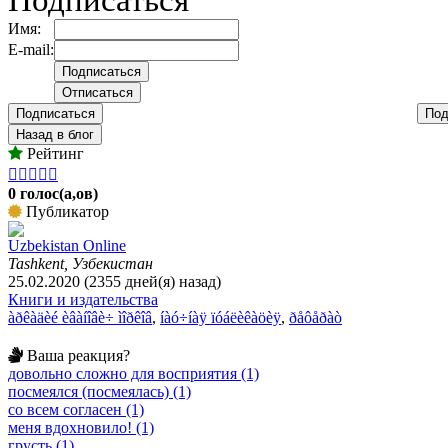
Имя:
E-mail:
Подписаться
Под
Назад в блог
Рейтинг





0 голос(а,ов)
Публикатор
Uzbekistan Online
Tashkent, Узбекистан
25.02.2020 (2355 дней(я) назад)
Книги и издательства
àðêàäèé èâàíîâè÷ ìîðêîâ
,
íàó÷íàÿ ïóáëèêàöèÿ
,
ðåôåðàò
Ваша реакция?
довольно сложно для восприятия (1)
посмеялся (посмеялась) (1)
со всем согласен (1)
меня вдохновило! (1)
грусть (1)