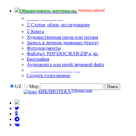
делитесь с миром!
Обнародовать материалы
Тип публикации
Статья, обзор, исследование
Книга
Художественная проза или поэзия
Запись в личном дневнике (блоге)
Фотодокументы
Файл(ы): PDF\DOC\RAR\ZIP и др.
Биография
Аудиокнига или иной звуковой файл
Дополнительные опции:
Создать голосование
UZ
Мир
Узбекистана
БИБЛИОТЕКА