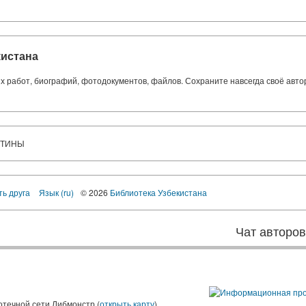
кистана
ких работ, биографий, фотодокументов, файлов. Сохраните навсегда своё авт
УТИНЫ
ть друга
Язык (ru)
© 2026
Библиотека Узбекистана
Чат авторо
ы
отечной сети Либмонстр (
открыть карту
)