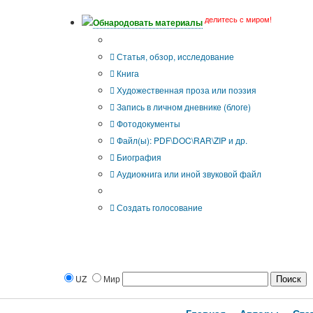
делитесь с миром!
Обнародовать материалы
Тип публикации
Статья, обзор, исследование
Книга
Художественная проза или поэзия
Запись в личном дневнике (блоге)
Фотодокументы
Файл(ы): PDF\DOC\RAR\ZIP и др.
Биография
Аудиокнига или иной звуковой файл
Дополнительные опции:
Создать голосование
UZ
Мир