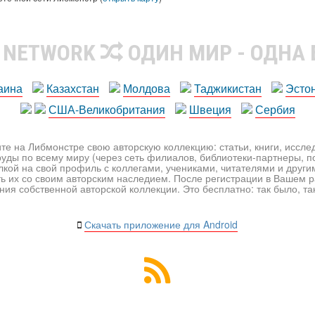
R NETWORK
ОДИН МИР - ОДНА
аина
Казахстан
Молдова
Таджикистан
Эсто
США-Великобритания
Швеция
Сербия
те на Либмонстре свою авторскую коллекцию: статьи, книги, иссл
уды по всему миру (через сеть филиалов, библиотеки-партнеры, по
лкой на свой профиль с коллегами, учениками, читателями и друг
ь их со своим авторским наследием. После регистрации в Вашем 
ия собственной авторской коллекции. Это бесплатно: так было, так 
Скачать приложение для Android