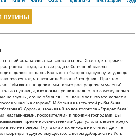
тьи
Книги
Фото
Файлы
Дневники
Биографии
Ауд
 ПУТИНЫ
Ы
ен на ней останавливаться снова и снова. Знаете, кто громче
спространяют люди, готовые ради собственной выгоды
ходить далеко не надо. Взять хотя бы прошедшую путину, когда
ова лосося так, что возник небывалый конфликт. При этом
лял: "Мы квоты не делим, мы только распределяем участки".
 только пуговицы, к которым пришито пальто, а к самому пальто
ас не глупый, его не обманешь, он понимает, кто что делает и
лосося ушел "на сторону". И большая часть этой рыбы была
обствовал? Дорогин, звонивший во все колокола - "грядет беда"
ами, наставниками, покровителями и прочими господами. Вы
 называемые "крепкие хозяйственники", допустили элементарную
о в это не поверю! Глупцами я их никогда не считал! Да и те,
ожил квартиры и другое имущество, а потом добирался из Усть-