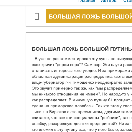
Главная
Авторы
Ста
БОЛЬШАЯ ЛОЖЬ БОЛЬШОЙ
БОЛЬШАЯ ЛОЖЬ БОЛЬШОЙ ПУТИН
- Я уже не раз комментировал эту чушь, но вынужд
всех кричит "держи вора"? Сам вор! Эти слухи ра
отстаивать интересы кого угодно. И за примерами 
областная администрация распределила квоты выл
вице-губернатор г-н Тимошенко неоднократно заяв
Это звучит примерно так же, как "мы распределяем
мы никакого отношения не имеем". Но народ-то у н
как распределяет. В минувшую путину 61 процент 
сдана на приморские плавбазы. Так кто этому спос
- или г-н Бирюков с его преемником, другими зам
считаете, что все эти специалисты-"рыбники", так
ошибку, разорившую десятки предприятий? Ни за чт
кто вложил в эту путину все, что у него было, зал