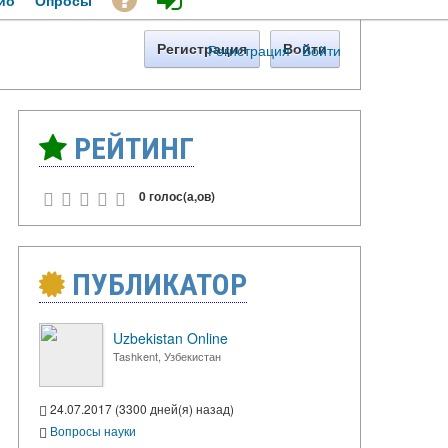
ио
Опросы
Регистрация
·
Войти
Регистрация
Войти
РЕЙТИНГ
0 голос(а,ов)
ПУБЛИКАТОР
Uzbekistan Online
Tashkent, Узбекистан
24.07.2017 (3300 дней(я) назад)
Вопросы науки