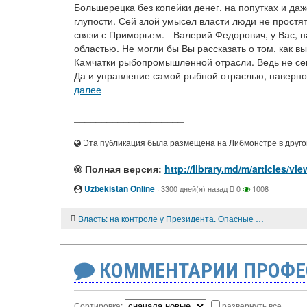
Большерецка без копейки денег, на попутках и даж
глупости. Сей злой умысел власти люди не простят
связи с Приморьем. - Валерий Федорович, у Вас,
областью. Не могли бы Вы рассказать о том, как
Камчатки рыбопромышленной отрасли. Ведь не секр
Да и управление самой рыбной отраслью, наверно
далее
____________________
Эта публикация была размещена на Либмонстре в другой
Полная версия:
http://library.md/m/artic
Uzbekistan Online
·
3300 дней(я) назад
0
1008
Власть: на контроле у Президента. Опасные игры в подкидного дурака
КОММЕНТАРИИ ПРОФЕ
Сортировка:
развернуть все