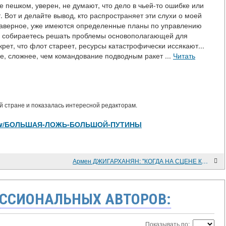
е пешком, уверен, не думают, что дело в чьей-то ошибке или
. Вот и делайте вывод, кто распространяет эти слухи о моей
 наверное, уже имеются определенные планы по управлению
 вы собираетесь решать проблемы основополагающей для
ет, что флот стареет, ресурсы катастрофически иссякают...
е, сложнее, чем командование подводным ракет ...
Читать
 стране и показалась интересной редакторам.
les/view/БОЛЬШАЯ-ЛОЖЬ-БОЛЬШОЙ-ПУТИНЫ
Армен ДЖИГАРХАНЯН: "КОГДА НА СЦЕНЕ КУСКИ НЕРВОВ"
ССИОНАЛЬНЫХ АВТОРОВ:
Показывать по: