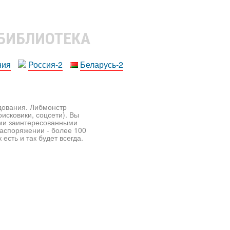
 БИБЛИОТЕКА
ния
Россия-2
Беларусь-2
едования. Либмонстр
исковики, соцсети). Вы
ими заинтересованными
распоряжении - более 100
есть и так будет всегда.