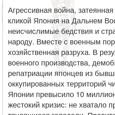
Агрессивная война, затеянна
кликой Япония на Дальнем Во
неисчислимые бедствия и стр
народу. Вместе с военным по
хозяйственная разруха. В рез
военного производства, демоб
репатриации японцев из бывш
оккупированных территорий ч
Японии превысило 10 миллион
жестокий кризис: не хватало п
трудящиеся голодали. Правит