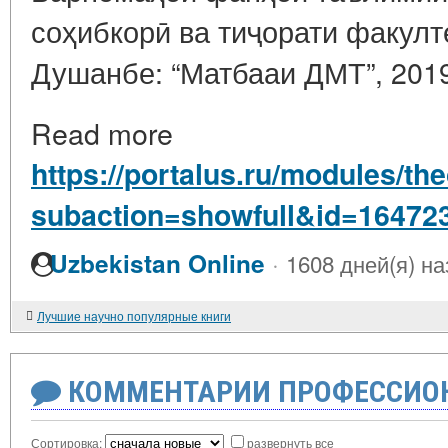
соҳибкорӣ ва тиҷорати факулт
Душанбе: “Матбааи ДМТ”, 2019.
Read more
https://portalus.ru/modules/t
subaction=showfull&id=16472
·
Uzbekistan Online
1608 дней(я) на
Лучшие научно популярные книги
КОММЕНТАРИИ ПРОФЕССИОН
Сортировка:
развернуть все