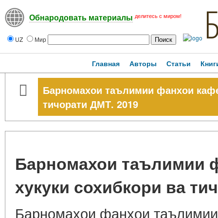
делитесь с миром!
Обнародовать материалы
UZ
Мир
Главная
Авторы
Статьи
Книг
Барномахои таълимии фанхои кафе
тичорати ДМТ. 2019
Барномахои таълимии 
хукуки сохибкори ва ти
Барномаҳои фанҳои таълимии