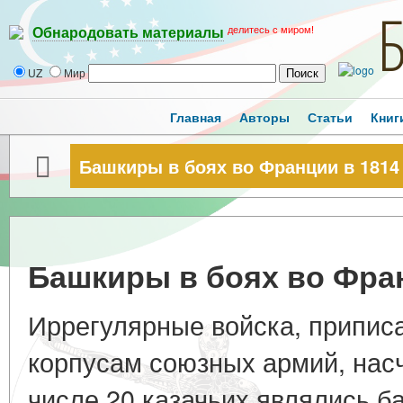
делитесь с миром!
Обнародовать материалы
UZ
Мир
Главная
Авторы
Статьи
Книг
Башкиры в боях во Франции в 1814 
Башкиры в боях во Фран
Иррегулярные войска, припис
корпусам союзных армий, насч
числе 20 казачьих являлись 