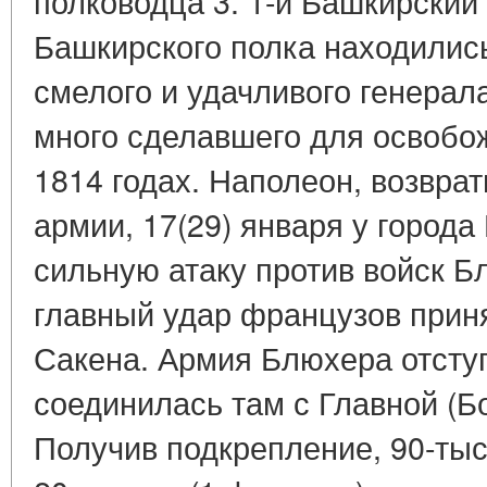
полководца 3. 1-й Башкирский 
Башкирского полка находилис
смелого и удачливого генерал
много сделавшего для освобо
1814 годах. Наполеон, возвра
армии, 17(29) января у город
сильную атаку против войск Б
главный удар французов приня
Сакена. Армия Блюхера отступ
соединилась там с Главной (Б
Получив подкрепление, 90-ты