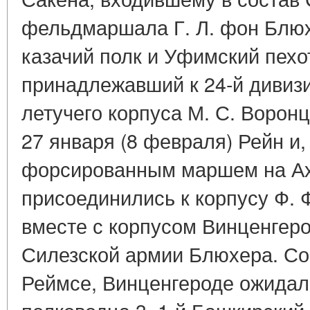
фельдмаршала Г. Л. фон Блюх
казачий полк и Уфимский пехо
принадлежавший к 24-й дивизи
летучего корпуса М. С. Ворон
27 января (8 февраля) Рейн и,
форсированным маршем на Ах
присоединились к корпусу Ф. 
вместе с корпусом Винценгеро
Силезской армии Блюхера. Соб
Реймсе, Винценгероде ожидал