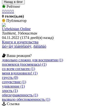
Назад в блог
Рейтинг





0 голос(а,ов)
Публикатор
Uzbekistan Online
Tashkent, Узбекистан
04.11.2022 (1374 дней(я) назад)
Книги и издательства
íàó÷íàÿ ïóáëèêàöèÿ
,
ðåôåðàò
Ваша реакция?
довольно сложно для восприятия (1)
посмеялся (посмеялась) (1)
со всем согласен (1)
меня вдохновило! (1)
грусть (0)
сочувствие (1)
удивление (1)
злость (1)
обескураженность (1)
вызвало обеспокоенность (1)
Ссылка