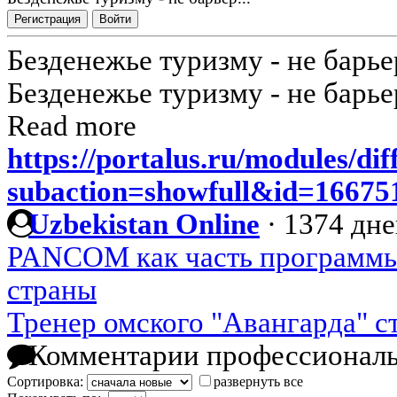
Регистрация
Войти
Безденежье туризму - не барьер
Безденежье туризму - не барьер
Read more
https://portalus.ru/modules/di
subaction=showfull&id=1667
Uzbekistan Online
·
1374 дне
PANCOM как часть программы
страны
Тренер омского "Авангарда" с
Комментарии профессиональ
Сортировка:
развернуть все