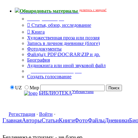
делитесь с миром!
Обнародовать материалы
Тип публикации
Статья, обзор, исследование
Книга
Художественная проза или поэзия
Запись в личном дневнике (блоге)
Фотодокументы
Файл(ы): PDF\DOC\RAR\ZIP и др.
Биография
Аудиокнига или иной звуковой файл
Дополнительные опции:
Создать голосование
UZ
Мир
Узбекистана
БИБЛИОТЕКА
Регистрация
·
Войти
·
Главная
Авторы
Статьи
Книги
Фото
Файлы
Дневники
Би
Безденежье туризму - не барьер...