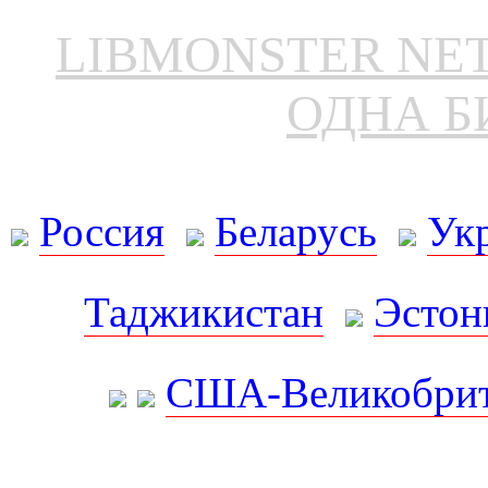
LIBMONSTER N
ОДНА Б
Россия
Беларусь
Ук
Таджикистан
Эстон
США-Великобрит