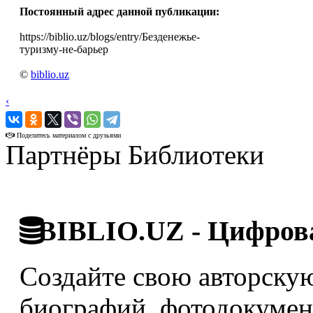
Постоянный адрес данной публикации:
https://biblio.uz/blogs/entry/Безденежье-
туризму-не-барьер
©
biblio.uz
‹
›
Поделитесь материалом с друзьями
Партнёры Библиотеки
BIBLIO.UZ - Цифрова
Создайте свою авторскую
биографий, фотодокумент