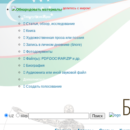
делитесь с миром!
Обнародовать материалы
Тип публикации
Статья, обзор, исследование
Книга
Художественная проза или поэзия
Запись в личном дневнике (блоге)
Фотодокументы
Файл(ы): PDF\DOC\RAR\ZIP и др.
Биография
Аудиокнига или иной звуковой файл
Дополнительные опции:
Создать голосование
UZ
Мир