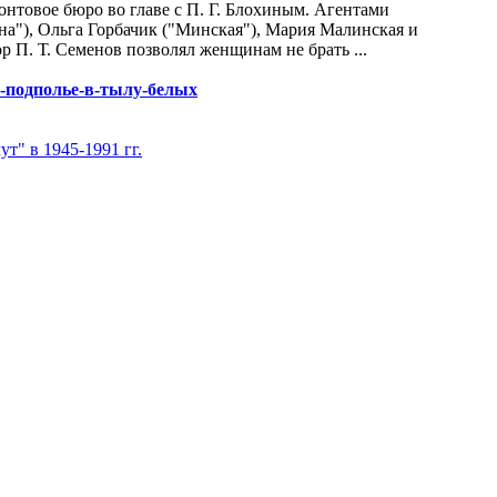
онтовое бюро во главе с П. Г. Блохиным. Агентами
а"), Ольга Горбачик ("Минская"), Мария Малинская и
ор П. Т. Семенов позволял женщинам не брать ...
кое-подполье-в-тылу-белых
т" в 1945-1991 гг.