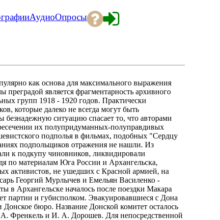
ографии
Аудио
Опросы
опулярно как основа для максимального выражения
ы преградой является фрагментарность архивного
ных групп 1918 - 1920 годов. Практически
в, которые далеко не всегда могут быть
ы безнадежную ситуацию спасает то, что авторами
ересечении их полупридуманных-полуправдивых
шевистского подполья в фильмах, подобных "Сердцу
наниях подпольщиков отражения не нашли. Из
али к подкупу чиновников, ликвидировали
дя по материалам Юга России и Архангельска,
ых активистов, не ушедших с Красной армией, на
есарь Георгий Мурлычев и Емельян Василенко -
ты в Архангельске началось после поездки Макара
итет партии и губисполком. Эвакуировавшиеся с Дона
и Донское бюро. Название Донской комитет осталось
 А. Френкель и И. А. Дорошев. Для непосредственной