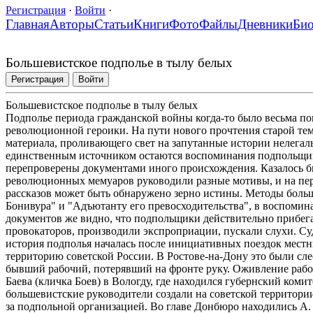
Регистрация
·
Войти
·
Главная
Авторы
Статьи
Книги
Фото
Файлы
Дневники
Би
Большевистское подполье в тылу белых
Регистрация
Войти
Большевистское подполье в тылу белых
Подполье периода гражданской войны когда-то было весьма п
революционной героики. На пути нового прочтения старой тем
материала, проливающего свет на запутанные истории нелегаль
единственным источником остаются воспоминания подпольщико
перепроверены документами иного происхождения. Казалось б
революционных мемуаров руководили разные мотивы, и на п
рассказов может быть обнаружено зерно истины. Методы боль
Бонивура" и "Адъютанту его превосходительства", в воспоми
документов же видно, что подпольщики действительно прибег
провокаторов, производили экспроприации, пускали слухи. Су
история подполья началась после инициативных поездок местн
территорию советской России. В Ростове-на-Дону это были сл
бывший рабочий, потерявший на фронте руку. Оживление рабо
Баева (кличка Боев) в Вологду, где находился губернский ком
большевистские руководители создали на советской территори
за подпольной организацией. Во главе Донбюро находились А.