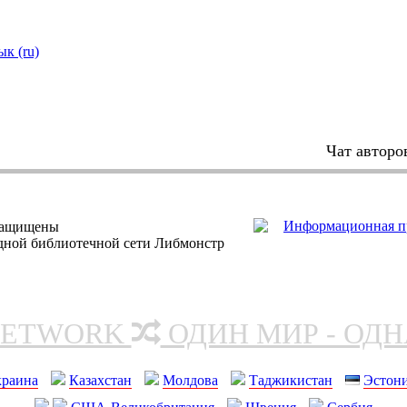
ык (ru)
Чат авторо
защищены
одной библиотечной сети Либмонстр
NETWORK
ОДИН МИР - ОД
краина
Казахстан
Молдова
Таджикистан
Эстон