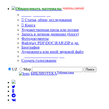
делитесь с миром!
Обнародовать материалы
Тип публикации
Статья, обзор, исследование
Книга
Художественная проза или поэзия
Запись в личном дневнике (блоге)
Фотодокументы
Файл(ы): PDF\DOC\RAR\ZIP и др.
Биография
Аудиокнига или иной звуковой файл
Дополнительные опции:
Создать голосование
UZ
Мир
Узбекистана
БИБЛИОТЕКА