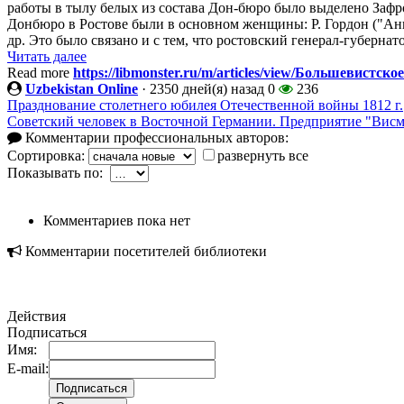
работы в тылу белых из состава Дон-бюро было выделено Зафр
Донбюро в Ростове были в основном женщины: Р. Гордон ("Анн
др. Это было связано и с тем, что ростовский генерал-губернат
Читать далее
Read more
https://libmonster.ru/m/articles/view/Большевистс
Uzbekistan Online
·
2350 дней(я) назад
0
236
Празднование столетнего юбилея Отечественной войны 1812 г.
Советский человек в Восточной Германии. Предприятие "Висму
Комментарии профессиональных авторов:
Сортировка:
развернуть все
Показывать по:
Комментариев пока нет
Комментарии посетителей библиотеки
Действия
Подписаться
Имя:
E-mail: