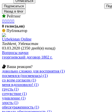
Подписаться
Под
Назад в блог
Рейтинг





0 голос(а,ов)
Публикатор
Uzbekistan Online
Tashkent, Узбекистан
03.03.2020 (2350 дней(я) назад)
Вопросы науки
георгиевский договор 1802 г.
Ваша реакция?
довольно сложно для восприятия (1)
посмеялся (посмеялась) (1)
со всем согласен (1)
меня вдохновило! (1)
грусть (1)
сочувствие (1)
удивление (1)
злость (1)
обескураженность (1)
вызвало обеспокоенность (1)