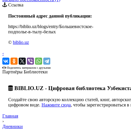
Ссылка
Постоянный адрес данной публикации:
https://biblio.uz/blogs/entry/Большевистское-
подполье-в-тылу-белых
©
biblio.uz
‹
›
Поделитесь материалом с друзьями
Партнёры Библиотеки
BIBLIO.UZ - Цифровая библиотека Узбекист
Создайте свою авторскую коллекцию статей, книг, авторских
цифровом виде.
Нажмите сюда
, чтобы зарегистрироваться в 
Главная
›
Дневники