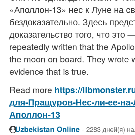
«Аполлон-13» нес к Луне на с
бездоказательно. Здесь предс
доказательство того, что это 
repeatedly written that the Apoll
the moon on board. They wrote w
evidence that is true.
Read more
https://libmonster.
для-Пращуров-Нес-ли-ее-на-
Аполлон-13
·
Uzbekistan Online
2283 дней(я) на