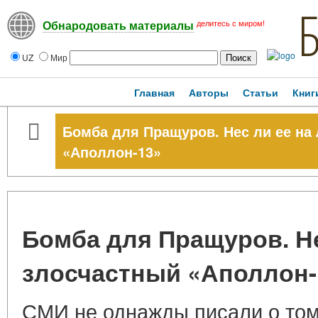
делитесь с миром!
Обнародовать материалы
UZ
Мир
Главная
Авторы
Статьи
Книг
Бомба для Пращуров. Нес ли ее на
«Аполлон-13»
Бомба для Пращуров. Не
злосчастный «Аполлон-
СМИ не однажды писали о том