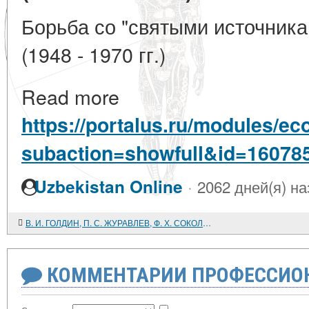
Борьба со "святыми источника
(1948 - 1970 гг.)
Read more
https://portalus.ru/modules/e
subaction=showfull&id=16078
·
Uzbekistan Online
2062 дней(я) на
В. И. ГОЛДИН, П. С. ЖУРАВЛЕВ, Ф. Х. СОКОЛОВА. Русский Север в историческом пространстве российской гражданской войны. Е. И. ОВСЯНКИН. На изломе истории. События на Севере в 1917 - 1920 гг. Мифы и реальность
КОММЕНТАРИИ ПРОФЕССИОН