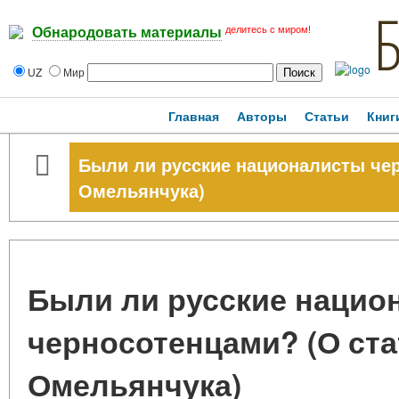
делитесь с миром!
Обнародовать материалы
UZ
Мир
Главная
Авторы
Статьи
Книг
Были ли русские националисты чер
Омельянчука)
Были ли русские нацио
черносотенцами? (О стат
Омельянчука)