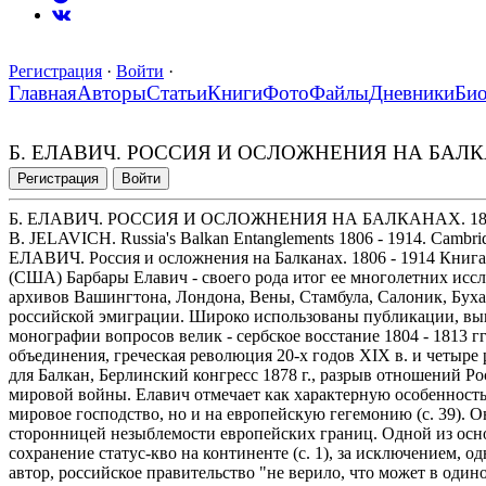
Регистрация
·
Войти
·
Главная
Авторы
Статьи
Книги
Фото
Файлы
Дневники
Би
Б. ЕЛАВИЧ. РОССИЯ И ОСЛОЖНЕНИЯ НА БАЛКАН
Регистрация
Войти
Б. ЕЛАВИЧ. РОССИЯ И ОСЛОЖНЕНИЯ НА БАЛКАНАХ. 1806
B. JELAVICH. Russia's Balkan Entanglements 1806 - 1914. Cambridge
ЕЛАВИЧ. Россия и осложнения на Балканах. 1806 - 1914 Книг
(США) Барбары Елавич - своего рода итог ее многолетних исс
архивов Вашингтона, Лондона, Вены, Стамбула, Салоник, Буха
российской эмиграции. Широко использованы публикации, вы
монографии вопросов велик - сербское восстание 1804 - 1813 гг
объединения, греческая революция 20-х годов XIX в. и четыре
для Балкан, Берлинский конгресс 1878 г., разрыв отношений Ро
мировой войны. Елавич отмечает как характерную особенность
мировое господство, но и на европейскую гегемонию (с. 39). Он
сторонницей незыблемости европейских границ. Одной из осно
сохранение статус-кво на континенте (с. 1), за исключением, од
автор, российское правительство "не верило, что может в оди