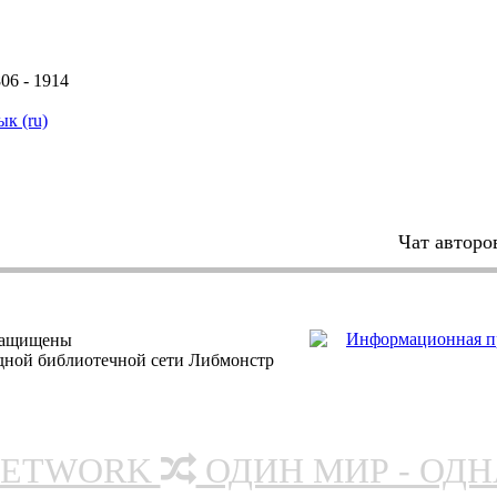
 - 1914
ык (ru)
Чат авторо
защищены
одной библиотечной сети Либмонстр
NETWORK
ОДИН МИР - ОД