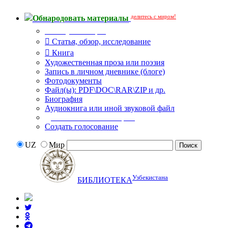
делитесь с миром!
Обнародовать материалы
Тип публикации
Статья, обзор, исследование
Книга
Художественная проза или поэзия
Запись в личном дневнике (блоге)
Фотодокументы
Файл(ы): PDF\DOC\RAR\ZIP и др.
Биография
Аудиокнига или иной звуковой файл
Дополнительные опции:
Создать голосование
UZ
Мир
Узбекистана
БИБЛИОТЕКА