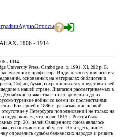
ографии
Аудио
Опросы
АХ. 1806 - 1914
 - 1914
 University Press. Cambrige a. o. 1991. XI, 292 p. Б.
а заслуженного профессора Индианского университета
ледований, основанных на материалах библиотек и
реста, Софии, бумаг, сохранившихся у представителей
шедшие в нашей стране. Диапазон рассматриваемых в
., Дунайские княжества с этого времени и до их
 русско-турецкие войны со всеми их последствиями
ссии с Болгарией в 1886 г., развязывание первой
 отсутствие у Петербурга поползновений не только на
а подчеркивает, что после 1815 г. Россия была
вных стр. 201 целей Священного союза являлось
нако, его юго-восточной части. Но и здесь, пишет
ночку определить судьбы балканских народов и решить