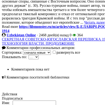
основные споры, связанные с Восточным вопросом. Оно поним
других держав" (с. 30). Русско-турецкие войны, пишет автор, 
чтобы избежать вмешательства третьего и тем более четвертог
предполагал тяжелый компромисс и отказ от оптимальной прог
разразилась трагедия Крымской войны. И с тех пор "русская ди
положение, которое объединит все европейские ...
Читать далее
Read more
https://libmonster.ru/m/articles/view/Б-ЕЛ
1914
Uzbekistan Online
·
2468 дней(я) назад
0
364
СЕКРЕТНАЯ СОВЕТСКО-ЮГОСЛАВСКАЯ ПЕРЕПИСКА 19
ТЕХНОЛОГИЯ ВЛАСТИ. ПРОДОЛЖЕНИЕ
Комментарии профессиональных авторов:
Сортировка:
развернуть все
Показывать по:
Комментариев пока нет
Комментарии посетителей библиотеки
Действия
Подписаться
Имя: