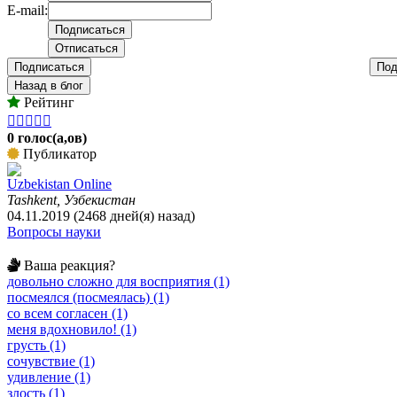
E-mail:
Подписаться
Под
Назад в блог
Рейтинг





0 голос(а,ов)
Публикатор
Uzbekistan Online
Tashkent, Узбекистан
04.11.2019 (2468 дней(я) назад)
Вопросы науки
Ваша реакция?
довольно сложно для восприятия (1)
посмеялся (посмеялась) (1)
со всем согласен (1)
меня вдохновило! (1)
грусть (1)
сочувствие (1)
удивление (1)
злость (1)