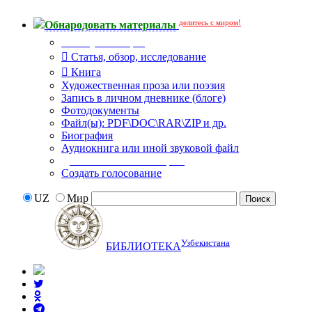
делитесь с миром!
Обнародовать материалы
Тип публикации
Статья, обзор, исследование
Книга
Художественная проза или поэзия
Запись в личном дневнике (блоге)
Фотодокументы
Файл(ы): PDF\DOC\RAR\ZIP и др.
Биография
Аудиокнига или иной звуковой файл
Дополнительные опции:
Создать голосование
UZ
Мир
Узбекистана
БИБЛИОТЕКА