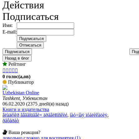
Действия
Подписаться
Имя:
E-mail:
Подписаться
Под
Назад в блог
Рейтинг





0 голос(а,ов)
Публикатор
Uzbekistan Online
Tashkent, Узбекистан
06.02.2020 (2375 дней(я) назад)
Книги и издательства
âëàäèìèð åâãåíüåâè× äðåâëßíñêèé
,
íàó÷íàÿ ïóáëèêàöèÿ
,
ðåôåðàò
Ваша реакция?
довольно сложно для восприятия (1)