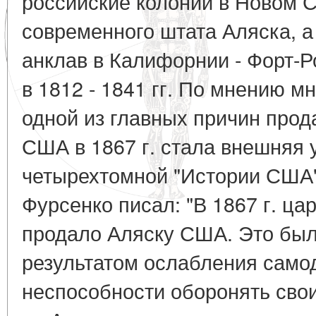
российские колонии в Новом С
современного штата Аляска, а
анклав в Калифорнии - Форт-
в 1812 - 1841 гг. По мнению м
одной из главных причин про
США в 1867 г. стала внешняя у
четырехтомной "Истории США"
Фурсенко писал: "В 1867 г. ца
продало Аляску США. Это был
результатом ослабления само
неспособности оборонять сво