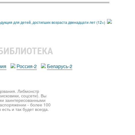
 БИБЛИОТЕКА
ния
Россия-2
Беларусь-2
едования. Либмонстр
исковики, соцсети). Вы
ими заинтересованными
распоряжении - более 100
есть и так будет всегда.