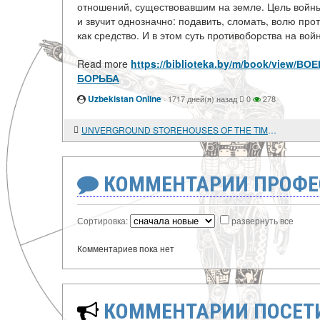
отношений, существовавшим на земле. Цель войны
и звучит однозначно: подавить, сломать, волю про
как средство. И в этом суть противоборства на вой
Read more
https://biblioteka.by/m/book/vi
БОРЬБА
Uzbekistan Online
·
1717 дней(я) назад
0
278
UNVERGROUND STOREHOUSES OF THE TIMANO-PECHORA REGION
КОММЕНТАРИИ ПРОФЕ
Сортировка:
развернуть все
Комментариев пока нет
КОММЕНТАРИИ ПОСЕТИ