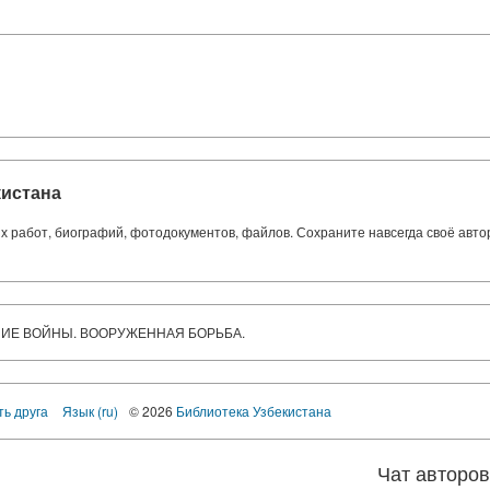
кистана
ких работ, биографий, фотодокументов, файлов. Сохраните навсегда своё авт
НИЕ ВОЙНЫ. ВООРУЖЕННАЯ БОРЬБА.
ть друга
Язык (ru)
© 2026
Библиотека Узбекистана
Чат авторо