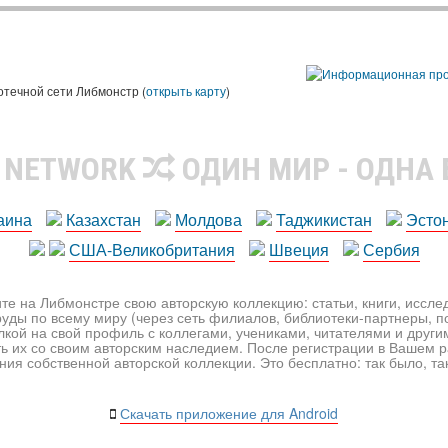
ы
отечной сети Либмонстр (
открыть карту
)
R NETWORK
ОДИН МИР - ОДНА
аина
Казахстан
Молдова
Таджикистан
Эсто
США-Великобритания
Швеция
Сербия
те на Либмонстре свою авторскую коллекцию: статьи, книги, иссл
уды по всему миру (через сеть филиалов, библиотеки-партнеры, по
лкой на свой профиль с коллегами, учениками, читателями и друг
ь их со своим авторским наследием. После регистрации в Вашем 
ия собственной авторской коллекции. Это бесплатно: так было, так 
Скачать приложение для Android