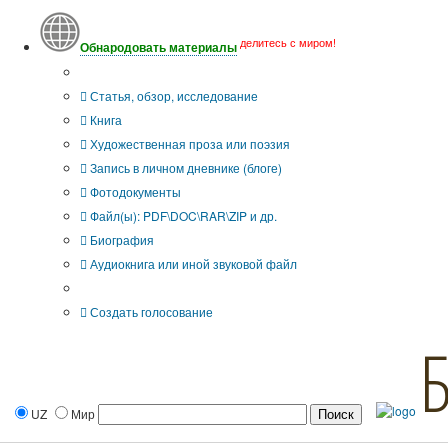
делитесь с миром!
Обнародовать материалы
Тип публикации
Статья, обзор, исследование
Книга
Художественная проза или поэзия
Запись в личном дневнике (блоге)
Фотодокументы
Файл(ы): PDF\DOC\RAR\ZIP и др.
Биография
Аудиокнига или иной звуковой файл
Дополнительные опции:
Создать голосование
UZ
Мир