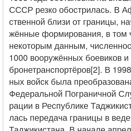
СССР резко обост­ри­лась. В Аф­
ствен­ной близи от гра­ни­цы, на­
жён­ные фор­ми­ро­ва­ния, в том 
неко­то­рым дан­ным, чис­лен­нос
1000 во­ору­жён­ных бо­е­ви­ков 
бронетранспортёров[2]. В 1998 г
ных войск была пре­об­ра­зо­ва­н
Фе­де­раль­ной По­гра­нич­ной Сл
ра­ции в Рес­пуб­ли­ке Та­джи­ки­с
лась пе­ре­да­ча гра­ни­цы в ве­д
Таджикистана. В на­ча­ле ап­ре­