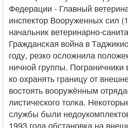
Федерации - Главный ветерин
инспектор Вооруженных сил (1
начальник ветеринарно-санит
Граж­дан­ская война в Та­джи­ки­с
году, резко ослож­ни­ла по­ло­же­
нич­ной груп­пы. По­гра­нич­ни­к
ко охра­нять гра­ни­цу от внеш­не
во­сто­ять во­ору­жён­ным от­ря­да
ли­сти­че­ско­го толка. Неко­то­ры
служ­бы были недо­уком­плек­то­
1993 года об­ста­нов­ка на внеш­