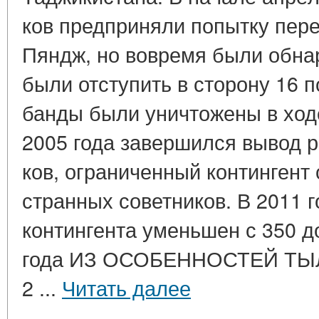
ков пред­при­ня­ли по­пыт­ку пе­р
Пяндж, но во­вре­мя были об­на­р
были от­сту­пить в сто­ро­ну 16 по
банды были уни­что­же­ны в ходе
2005 года за­вер­шил­ся вывод ро
ков, огра­ни­чен­ный кон­тин­гент 
стран­ных советников. В 2011 год
кон­тин­ген­та умень­шен с 350 
года ИЗ ОСОБЕННОСТЕЙ Т
2 ...
Читать далее