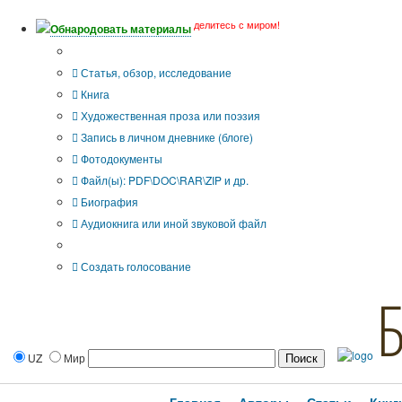
делитесь с миром!
Обнародовать материалы
Тип публикации
Статья, обзор, исследование
Книга
Художественная проза или поэзия
Запись в личном дневнике (блоге)
Фотодокументы
Файл(ы): PDF\DOC\RAR\ZIP и др.
Биография
Аудиокнига или иной звуковой файл
Дополнительные опции:
Создать голосование
UZ
Мир