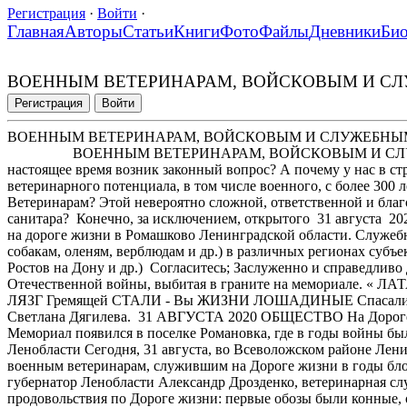
Регистрация
·
Войти
·
Главная
Авторы
Статьи
Книги
Фото
Файлы
Дневники
Би
ВОЕННЫМ ВЕТЕРИНАРАМ, ВОЙСКОВЫМ И С
Регистрация
Войти
ВОЕННЫМ ВЕТЕРИНАРАМ, ВОЙСКОВЫМ И СЛУЖЕБН
ВОЕННЫМ ВЕТЕРИНАРАМ, ВОЙСКОВЫМ И СЛУЖЕБН
настоящее время возник законный вопрос? А почему у нас в с
ветеринарного потенциала, в том числе военного, с более 300 
Ветеринарам? Этой невероятно сложной, ответственной и благ
санитара? Конечно, за исключением, открытого 31 августа 2
на дороге жизни в Ромашково Ленинградской области. Служе
собакам, оленям, верблюдам и др.) в различных регионах субъ
Ростов на Дону и др.) Согласитесь; Заслуженно и справедлив
Отечественной войны, выбитая в граните на мемориале. « 
ЛЯЗГ Гремящей СТАЛИ - Вы ЖИЗНИ ЛОШАДИНЫЕ Спасали,
Светлана Дягилева. 31 АВГУСТА 2020 ОБЩЕСТВО На Дороге
Мемориал появился в поселке Романовка, где в годы войны был
Ленобласти Сегодня, 31 августа, во Всеволожском районе Лен
военным ветеринарам, служившим на Дороге жизни в годы бло
губернатор Ленобласти Александр Дрозденко, ветеринарная сл
продовольствия по Дороге жизни: первые обозы были конные, о