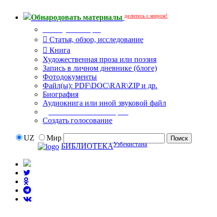
делитесь с миром!
Обнародовать материалы
Тип публикации
Статья, обзор, исследование
Книга
Художественная проза или поэзия
Запись в личном дневнике (блоге)
Фотодокументы
Файл(ы): PDF\DOC\RAR\ZIP и др.
Биография
Аудиокнига или иной звуковой файл
Дополнительные опции:
Создать голосование
UZ
Мир
Узбекистана
БИБЛИОТЕКА