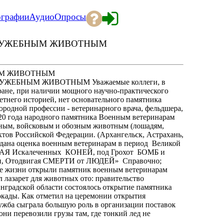
ографии
Аудио
Опросы
ЛУЖЕБНЫМ ЖИВОТНЫМ
ЫМ ЖИВОТНЫМ
ЫМ ЖИВОТНЫМ Уважаемые коллеги, в
тране, при наличии мощного научно-практического
летнего историей, нет основательного памятника
ородной профессии - ветеринарного врача, фельдшера,
020 года народного памятника Военным ветеринарам
бным, войсковым и обозным животным (лошадям,
ектов Российской Федерации. (Архангельск, Астрахань,
о дана оценка военным ветеринарам в период Великой
ЛАТАЯ Искалеченных КОНЕЙ, под Грохот БОМБ и
 Отодвигая СМЕРТИ от ЛЮДЕЙ» Справочно;
 жизни открыли памятник военным ветеринарам
 лазарет для животных ото: правительство
инградской области состоялось открытие памятника
кады. Как отметил на церемонии открытия
ужба сыграла большую роль в организации поставок
ни перевозили грузы там, где тонкий лед не