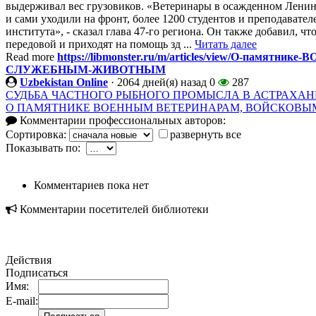
выдерживал вес грузовиков. «Ветеринары в осажденном Ленин
и сами уходили на фронт, более 1200 студентов и преподавател
института», - сказал глава 47-го региона. Он также добавил, чт
передовой и приходят на помощь зд ...
Читать далее
Read more
https://libmonster.ru/m/articles/view/О-па
СЛУЖЕБНЫМ-ЖИВОТНЫМ
Uzbekistan Online
·
2064 дней(я) назад
0
287
СУДЬБА ЧАСТНОГО РЫБНОГО ПРОМЫСЛА В АСТРАХАНИ В 
О ПАМЯТНИКЕ ВОЕННЫМ ВЕТЕРИНАРАМ, ВОЙСКОВ
Комментарии профессиональных авторов:
Сортировка:
развернуть все
Показывать по:
Комментариев пока нет
Комментарии посетителей библиотеки
Действия
Подписаться
Имя:
E-mail: