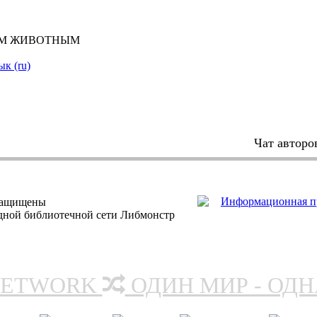
ЫМ ЖИВОТНЫМ
ык (ru)
Чат авторо
защищены
одной библиотечной сети Либмонстр
NETWORK
ОДИН МИР - ОД