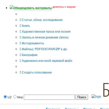
делитесь с миром!
Обнародовать материалы
Тип публикации
Статья, обзор, исследование
Книга
Художественная проза или поэзия
Запись в личном дневнике (блоге)
Фотодокументы
Файл(ы): PDF\DOC\RAR\ZIP и др.
Биография
Аудиокнига или иной звуковой файл
Дополнительные опции:
Создать голосование
UZ
Мир