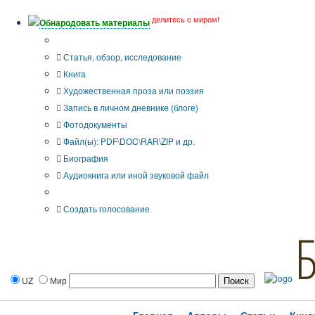
делитесь с миром!
Обнародовать материалы
Тип публикации
Статья, обзор, исследование
Книга
Художественная проза или поэзия
Запись в личном дневнике (блоге)
Фотодокументы
Файл(ы): PDF\DOC\RAR\ZIP и др.
Биография
Аудиокнига или иной звуковой файл
Дополнительные опции:
Создать голосование
UZ
Мир