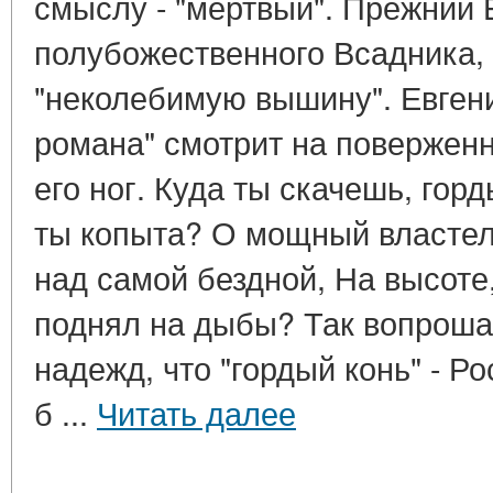
смыслу - "мертвый". Прежний 
полубожественного Всадника,
"неколебимую вышину". Евгени
романа" смотрит на повержен
его ног. Куда ты скачешь, гор
ты копыта? О мощный властел
над самой бездной, На высоте
поднял на дыбы? Так вопроша
надежд, что "гордый конь" - Ро
б ...
Читать далее
____________________