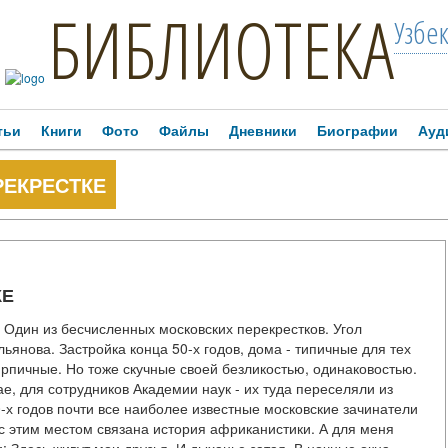
БИБЛИОТЕКА
Узбе
тьи
Книги
Фото
Файлы
Дневники
Биографии
Ауд
РЕКРЕСТКЕ
КЕ
х Один из бесчисленных московских перекрестков. Угол
ьянова. Застройка конца 50-х годов, дома - типичные для тех
ирпичные. Но тоже скучные своей безликостью, одинаковостью.
е, для сотрудников Академии наук - их туда переселяли из
0-х годов почти все наиболее известные московские зачинатели
 с этим местом связана история африканистики. А для меня