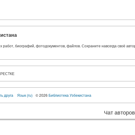
кистана
ких работ, биографий, фотодокументов, файлов. Сохраните навсегда своё авт
КРЕСТКЕ
ть друга
Язык (ru)
© 2026
Библиотека Узбекистана
Чат авторо