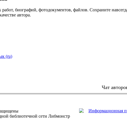
 работ, биографий, фотодокументов, файлов. Сохраните навсегда
качестве автора.
ык (ru)
Чат авторо
защищены
одной библиотечной сети Либмонстр