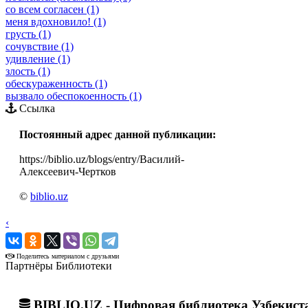
со всем согласен (1)
меня вдохновило! (1)
грусть (1)
сочувствие (1)
удивление (1)
злость (1)
обескураженность (1)
вызвало обеспокоенность (1)
Ссылка
Постоянный адрес данной публикации:
https://biblio.uz/blogs/entry/Василий-
Алексеевич-Чертков
©
biblio.uz
‹
›
Поделитесь материалом с друзьями
Партнёры Библиотеки
BIBLIO.UZ - Цифровая библиотека Узбекист