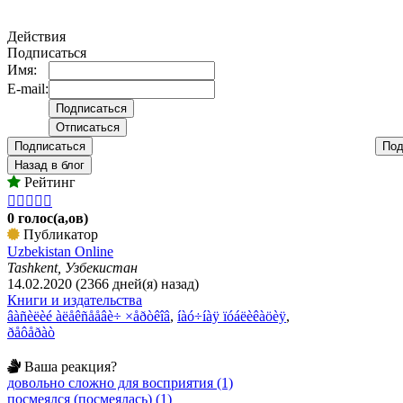
Действия
Подписаться
Имя:
E-mail:
Подписаться
Под
Назад в блог
Рейтинг





0 голос(а,ов)
Публикатор
Uzbekistan Online
Tashkent, Узбекистан
14.02.2020 (2366 дней(я) назад)
Книги и издательства
âàñèëèé àëåêñååâè÷ ×åðòêîâ
,
íàó÷íàÿ ïóáëèêàöèÿ
,
ðåôåðàò
Ваша реакция?
довольно сложно для восприятия (1)
посмеялся (посмеялась) (1)