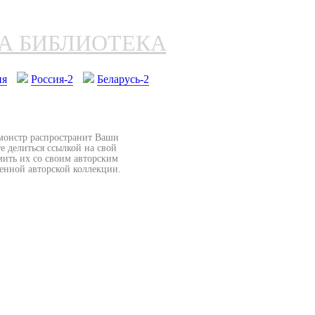
НА БИБЛИОТЕКА
ия
Россия-2
Беларусь-2
бмонстр распространит Ваши
е делиться ссылкой на свой
мить их со своим авторским
венной авторской коллекции.