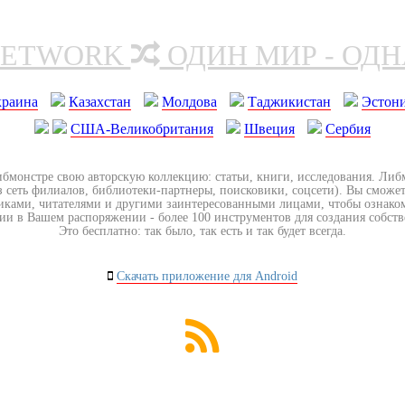
NETWORK
ОДИН МИР - ОД
краина
Казахстан
Молдова
Таджикистан
Эстон
США-Великобритания
Швеция
Сербия
ибмонстре свою авторскую коллекцию: статьи, книги, исследования. Ли
з сеть филиалов, библиотеки-партнеры, поисковики, соцсети). Вы сможет
иками, читателями и другими заинтересованными лицами, чтобы ознако
ии в Вашем распоряжении - более 100 инструментов для создания собст
Это бесплатно: так было, так есть и так будет всегда.
Скачать приложение для Android