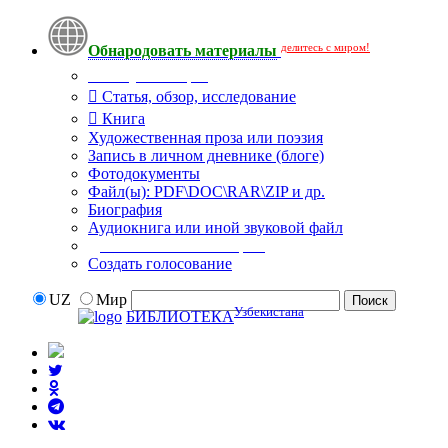
делитесь с миром!
Обнародовать материалы
Тип публикации
Статья, обзор, исследование
Книга
Художественная проза или поэзия
Запись в личном дневнике (блоге)
Фотодокументы
Файл(ы): PDF\DOC\RAR\ZIP и др.
Биография
Аудиокнига или иной звуковой файл
Дополнительные опции:
Создать голосование
UZ
Мир
Узбекистана
БИБЛИОТЕКА