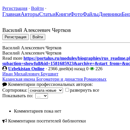
Регистрация
·
Войти
·
Главная
Авторы
Статьи
Книги
Фото
Файлы
Дневники
Би
Василий Алексеевич Чертков
Регистрация
Войти
Василий Алексеевич Чертков
Василий Алексеевич Чертков
Read more
https://portalus.ru/modules/biographies/rus_readme.
subaction=showfull&id=1581685923&archive=&start_from=&u
Uzbekistan Online
·
2366 дней(я) назад
0
226
Иван Михайлович Брушвит
Казанская икона Богоматери и династия Романовых
Комментарии профессиональных авторов:
Сортировка:
развернуть все
Показывать по:
Комментариев пока нет
Комментарии посетителей библиотеки