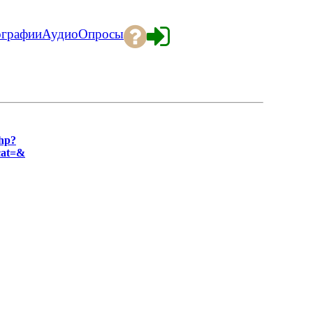
ографии
Аудио
Опросы
php?
cat=&