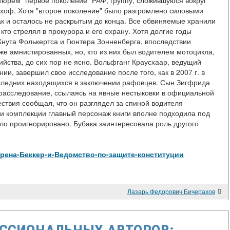
тюрем "первое поколение" РАФ, группу, сложившуюся вокруг
хоф. Хотя "второе поколение" было разгромлено силовыми
 так и осталось не раскрытым до конца. Все обвиняемые хранили
кто стрелял в прокурора и его охрану. Хотя долгие годы
Кнута Фолькертса и Гюнтера Зонненберга, впоследствии
е амнистированных, но, кто из них был водителем мотоцикла,
ийства, до сих пор не ясно. Вольфганг Краусхаар, ведущий
ии, завершил свое исследование после того, как в 2007 г. в
следних находящихся в заключении рафовцев. Сын Зигфрида
расследование, ссылаясь на явные нестыковки в официальной
ествия сообщал, что он разглядел за спиной водителя
 и комплекции главный персонаж книги вполне подходила под
ыло проигнорировано. Бубака заинтересовала роль другого
w/Верена-Беккер-и-Ведомство-по-защите-конституции
Лазарь Федорович Бичерахов