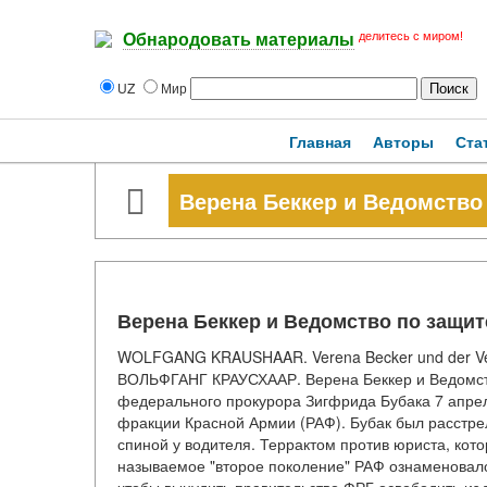
делитесь с миром!
Обнародовать материалы
UZ
Мир
Главная
Авторы
Ста
Верена Беккер и Ведомство
Верена Беккер и Ведомство по защит
WOLFGANG KRAUSHAAR. Verena Becker und der Verf
ВОЛЬФГАНГ КРАУСХААР. Верена Беккер и Ведомство
федерального прокурора Зигфрида Бубака 7 апрел
фракции Красной Армии (РАФ). Бубак был расстре
спиной у водителя. Террактом против юриста, кот
называемое "второе поколение" РАФ ознаменовало 