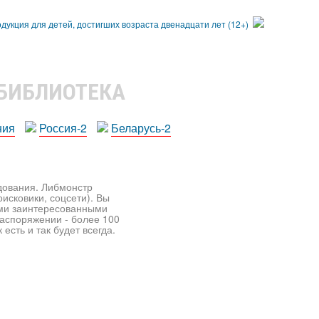
 БИБЛИОТЕКА
ния
Россия-2
Беларусь-2
едования. Либмонстр
исковики, соцсети). Вы
ими заинтересованными
распоряжении - более 100
есть и так будет всегда.