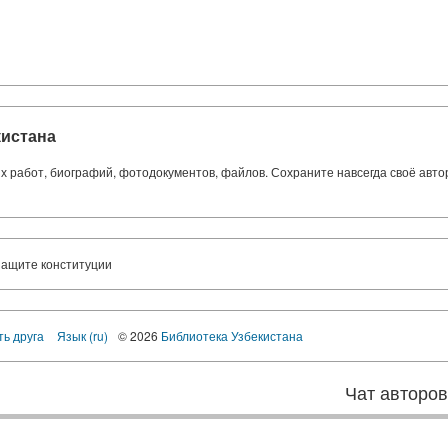
кистана
ких работ, биографий, фотодокументов, файлов. Сохраните навсегда своё авт
защите конституции
ть друга
Язык (ru)
© 2026
Библиотека Узбекистана
Чат авторо