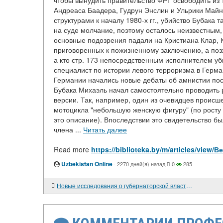
чтобы вынудить правительство ФРГ освободить из 
Андреаса Баадера, Гудрун Энслин и Ульрики Майн
структурами к началу 1980-х гг., убийство Бубака
на суде молчание, поэтому осталось неизвестным, 
основные подозрения падали на Кристиана Клар, 
приговоренных к пожизненному заключению, а позж
а кто стр. 173 непосредственным исполнителем уб
специалист по истории левого терроризма в Герман
Германии начались новые дебаты об амнистии по
Бубака Михаэль начал самостоятельно проводить 
версии. Так, например, один из очевидцев происш
мотоцикла "небольшую женскую фигуру" (по росту
это описание). Впоследствии это свидетельство б
члена ...
Читать далее
Read more
https://biblioteka.by/m/articles/vie
Uzbekistan Online
·
2270 дней(я) назад
0
285
Новые исследования о губернаторской власти Российской империи