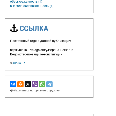
обескураженность (1)
вызвало обеспокоенность (1)
ССЫЛКА
Постоянный адрес данной публикации:
https://biblio.uz/blogs/entry/Верена-Беккер-и-
Ведомство-по-защите-конституции
©
biblio.uz
Поделитесь материалом с друзьями