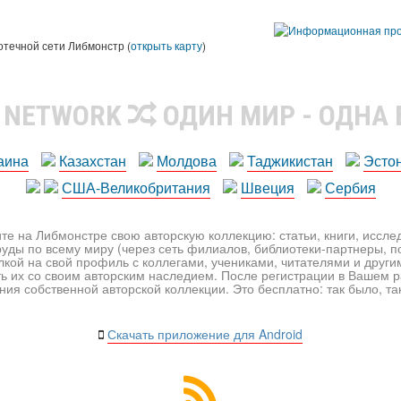
ы
отечной сети Либмонстр (
открыть карту
)
R NETWORK
ОДИН МИР - ОДНА
аина
Казахстан
Молдова
Таджикистан
Эсто
США-Великобритания
Швеция
Сербия
те на Либмонстре свою авторскую коллекцию: статьи, книги, иссл
уды по всему миру (через сеть филиалов, библиотеки-партнеры, по
лкой на свой профиль с коллегами, учениками, читателями и друг
ь их со своим авторским наследием. После регистрации в Вашем 
ия собственной авторской коллекции. Это бесплатно: так было, так 
Скачать приложение для Android