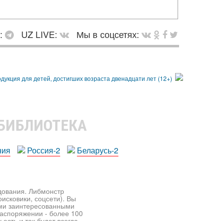
в:
UZ LIVE:
Мы в соцсетях:
 БИБЛИОТЕКА
ния
Россия-2
Беларусь-2
едования. Либмонстр
исковики, соцсети). Вы
ими заинтересованными
распоряжении - более 100
есть и так будет всегда.