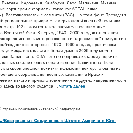
й, Вьетнам, Индонезия, Камбоджа, Лаос, Малайзия, Мьянма,
ные партнерские форматы, такие как АСЕАН-плюс,
), Восточноазиатские саммиты (ВАС). На этом фоне Президент
ый региональный приоритет американской внешней политики -
что стр. 102 в этом контексте значительное внимание
-Восточной Азии. В период 1940 - 2000-х годов отношения
тер: активное, заинтересованное и "агрессивное" присутствие
наблюдение со стороны в 1970 - 1990-х годах; практически
ом демократов к власти в Белом доме в 2008 году можно
тики Вашингтона. ЮВА - это не поправка к старому перечню
сновных составляющих нового видения Вашингтона. Если
 угла своей внешней политики исламский вектор, то одним из
рейшего сворачивания военных кампаний в Ираке и
ее активного и прямого вовлечения на других направлениях, и
 здесь во многом будет за ...
Читать далее
 стране и показалась интересной редакторам.
es/view/Возвращение-Соединенных-Штатов-Америки-в-Юго-