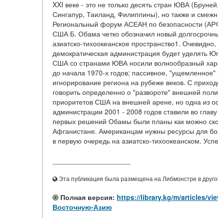
XXI веке - это не только десять стран ЮВА (Бруне
Сингапур, Таиланд, Филиппины), но также и смеж
Региональный форум АСЕАН по безопасности (АРФ
США Б. Обама четко обозначил новый долгосрочн
азиатско-тихоокеанское пространство1. Очевидно, 
демократическая администрация будет уделять Юго
США со странами ЮВА носили волнообразный харак
до начала 1970-х годов; пассивное, "ущемленное" 
игнорирование региона на рубеже веков. С приход
говорить определенно о "развороте" внешней поли
приоритетов США на внешней арене, но одна из о
администрации 2001 - 2008 годов ставили во главу
первых решений Обамы были планы как можно ско
Афганистане. Американцам нужны ресурсы для бол
в первую очередь на азиатско-тихоокеанском. Успех
____________________
Эта публикация была размещена на Либмонстре в другой
Полная версия:
https://library.kg/m/articl
Восточную-Азию