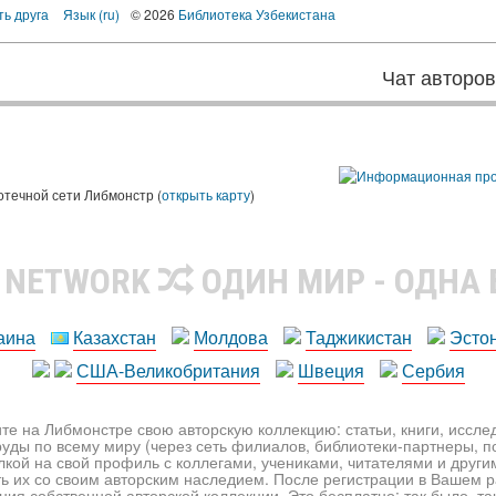
ть друга
Язык (ru)
© 2026
Библиотека Узбекистана
Чат авторо
ы
отечной сети Либмонстр (
открыть карту
)
R NETWORK
ОДИН МИР - ОДНА
аина
Казахстан
Молдова
Таджикистан
Эсто
США-Великобритания
Швеция
Сербия
те на Либмонстре свою авторскую коллекцию: статьи, книги, иссл
уды по всему миру (через сеть филиалов, библиотеки-партнеры, по
лкой на свой профиль с коллегами, учениками, читателями и друг
ь их со своим авторским наследием. После регистрации в Вашем 
ия собственной авторской коллекции. Это бесплатно: так было, так 