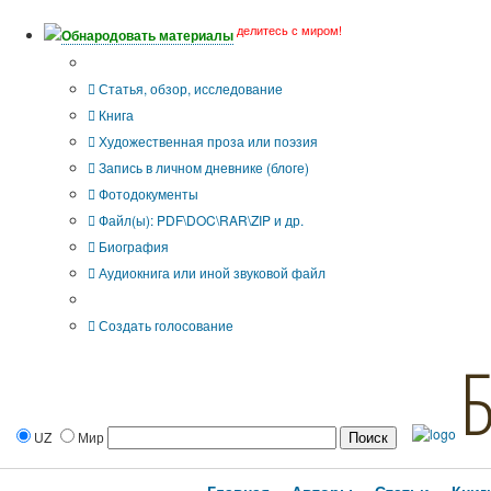
делитесь с миром!
Обнародовать материалы
Тип публикации
Статья, обзор, исследование
Книга
Художественная проза или поэзия
Запись в личном дневнике (блоге)
Фотодокументы
Файл(ы): PDF\DOC\RAR\ZIP и др.
Биография
Аудиокнига или иной звуковой файл
Дополнительные опции:
Создать голосование
UZ
Мир