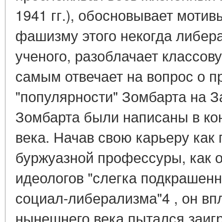
1941 гг.), обосновывает моти
фашизму этого некогда либер
ученого, разоблачает классову
самым отвечает на вопрос о 
"популярности" Зомбарта на 
Зомбарта были написаны в кон
века. Начав свою карьеру как
буржуазной профессуры, как о
идеологов "слегка подкрашенн
социал-либерализма"4 , он впл
нынешнего века пытался заиг