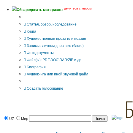
делитесь с миром!
Обнародовать материалы
Тип публикации
Статья, обзор, исследование
Книга
Художественная проза или поэзия
Запись в личном дневнике (блоге)
Фотодокументы
Файл(ы): PDF\DOC\RAR\ZIP и др.
Биография
Аудиокнига или иной звуковой файл
Дополнительные опции:
Создать голосование
UZ
Мир