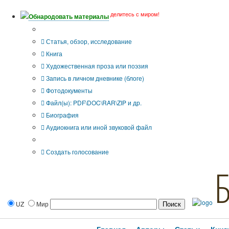
делитесь с миром!
Обнародовать материалы
Тип публикации
Статья, обзор, исследование
Книга
Художественная проза или поэзия
Запись в личном дневнике (блоге)
Фотодокументы
Файл(ы): PDF\DOC\RAR\ZIP и др.
Биография
Аудиокнига или иной звуковой файл
Дополнительные опции:
Создать голосование
UZ
Мир