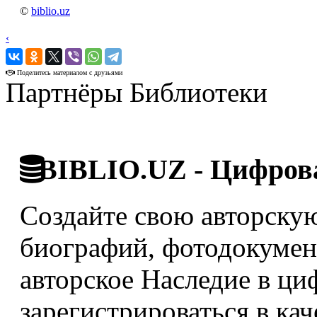
©
biblio.uz
‹
›
Поделитесь материалом с друзьями
Партнёры Библиотеки
BIBLIO.UZ - Цифрова
Создайте свою авторскую
биографий, фотодокумент
авторское Наследие в ци
зарегистрироваться в кач