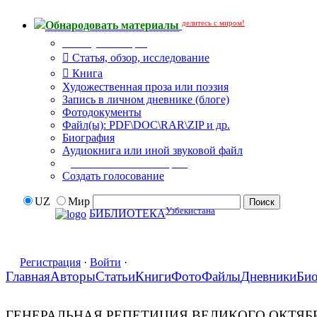
делитесь с миром!
Обнародовать материалы
Тип публикации
Статья, обзор, исследование
Книга
Художественная проза или поэзия
Запись в личном дневнике (блоге)
Фотодокументы
Файл(ы): PDF\DOC\RAR\ZIP и др.
Биография
Аудиокнига или иной звуковой файл
Дополнительные опции:
Создать голосование
UZ
Мир
Узбекистана
БИБЛИОТЕКА
Регистрация
·
Войти
·
Главная
Авторы
Статьи
Книги
Фото
Файлы
Дневники
Би
ГЕНЕРАЛЬНАЯ РЕПЕТИЦИЯ ВЕЛИКОГО ОКТЯБ