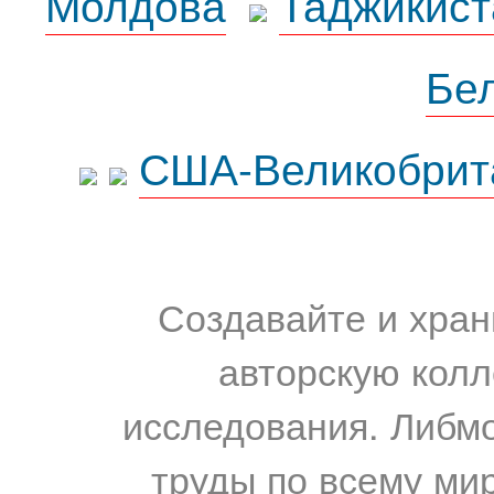
Молдова
Таджикист
Бе
США-Великобрит
Создавайте и хран
авторскую колл
исследования. Либм
труды по всему мир