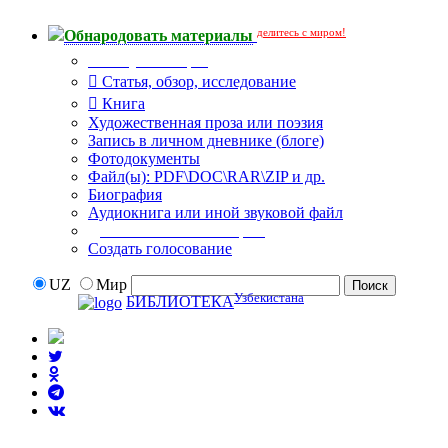
делитесь с миром!
Обнародовать материалы
Тип публикации
Статья, обзор, исследование
Книга
Художественная проза или поэзия
Запись в личном дневнике (блоге)
Фотодокументы
Файл(ы): PDF\DOC\RAR\ZIP и др.
Биография
Аудиокнига или иной звуковой файл
Дополнительные опции:
Создать голосование
UZ
Мир
Узбекистана
БИБЛИОТЕКА