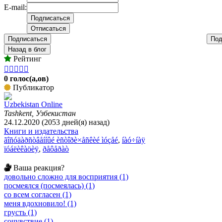
E-mail:
Подписаться
Под
Назад в блог
Рейтинг





0 голос(а,ов)
Публикатор
Uzbekistan Online
Tashkent, Узбекистан
24.12.2020 (2053 дней(я) назад)
Книги и издательства
ãîñóäàðñòâåííûé èñòîðè×åñêèé ìóçåé
,
íàó÷íàÿ
ïóáëèêàöèÿ
,
ðåôåðàò
Ваша реакция?
довольно сложно для восприятия (1)
посмеялся (посмеялась) (1)
со всем согласен (1)
меня вдохновило! (1)
грусть (1)
сочувствие (1)