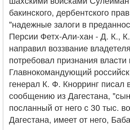
шахскими войсками Сулейман 
бакинского, дербентского пра
"надежные залоги в преданнос
Персии Фетх-Али-хан - Д. К., К
направил воззвание владетеля
потребовал признания власти 
Главнокомандующий российск
генерал К. Ф. Кнорринг писал в
сообщению из Дагестана, "сын
посланный от него с 30 тыс. в
Дагестана, имеет от него, Баб