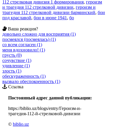
112 стрелковая дивизия 1 формирования
,
героизм
и трагедия 112 стрелковой дивизии
,
героизм и
трагедия 112 стрелковой дивизии барминский
,
бои
под краславой
,
бои в июне 1941
,
бо
Ваша реакция?
довольно сложно для восприятия (1)
посмеялся (посмеялась) (1)
со всем согласен (1)
меня вдохновило! (1)
грусть (0)
сочувствие (1)
удивление (1)
злость (1)
обескураженность (1)
вызвало обеспокоенность (1)
Ссылка
Постоянный адрес данной публикации:
https://biblio.uz/blogs/entry/Героизм-и-
трагедия-112-й-стрелковой-дивизии
©
biblio.uz