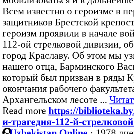
Всем известно о героизме в п
защитников Брестской крепос
героизм проявили в начале во
112-ой стрелковой дивизии, о
город Краславу. Об этом мы у
нашего отца, Барминского Вас
который был призван в ряды 
окончания рабочего факультет
Архангельском лесоте ...
Читат
Read more
https://biblioteka.b
и-трагедия-112-й-стрелковой
Uzbekistan Online
·
1978 дне