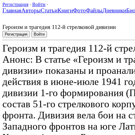
Регистрация
·
Войти
·
Главная
Авторы
Статьи
Книги
Фото
Файлы
Дневники
Би
Героизм и трагедия 112-й стрелковой дивизии
Регистрация
Войти
Героизм и трагедия 112-й стр
Анонс: В статье «Героизм и тр
дивизии» показаны и проанал
действия в июне-июле 1941 го
дивизии 1-го формирования (П
состав 51-го стрелкового корп
фронта. Дивизия вела бои на 
Западного фронтов на юге Лат