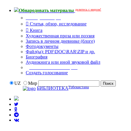
делитесь с миром!
Обнародовать материалы
Тип публикации
Статья, обзор, исследование
Книга
Художественная проза или поэзия
Запись в личном дневнике (блоге)
Фотодокументы
Файл(ы): PDF\DOC\RAR\ZIP и др.
Биография
Аудиокнига или иной звуковой файл
Дополнительные опции:
Создать голосование
UZ
Мир
Узбекистана
БИБЛИОТЕКА