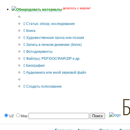
делитесь с миром!
Обнародовать материалы
Тип публикации
Статья, обзор, исследование
Книга
Художественная проза или поэзия
Запись в личном дневнике (блоге)
Фотодокументы
Файл(ы): PDF\DOC\RAR\ZIP и др.
Биография
Аудиокнига или иной звуковой файл
Дополнительные опции:
Создать голосование
UZ
Мир