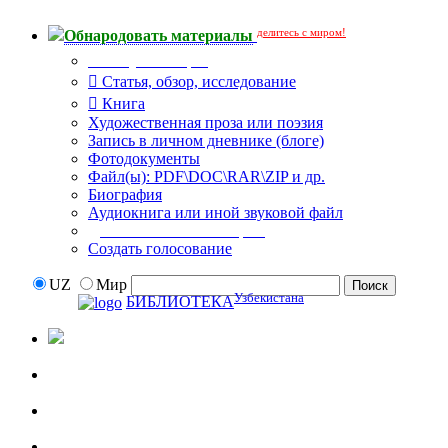
делитесь с миром!
Обнародовать материалы
Тип публикации
Статья, обзор, исследование
Книга
Художественная проза или поэзия
Запись в личном дневнике (блоге)
Фотодокументы
Файл(ы): PDF\DOC\RAR\ZIP и др.
Биография
Аудиокнига или иной звуковой файл
Дополнительные опции:
Создать голосование
UZ
Мир
Узбекистана
БИБЛИОТЕКА