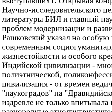
выступавших1. Открывая конф
Научно-исследовательского це
литературы БИЛ и главный на
проблем модернизации и раз
Рашковский указал на особую
современным социогуманитар
жизнестойкости и особого кре
Индийской цивилизации - мно
полиэтнической, поликонфесс
цивилизация - от времен вед
"наукоградов" на "Дравидийск
издревле не только впитывала 
разнородные этнолингвистичес