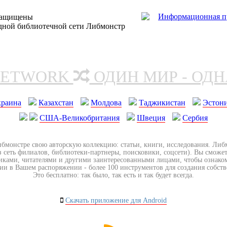
защищены
одной библиотечной сети Либмонстр
NETWORK
ОДИН МИР - ОД
краина
Казахстан
Молдова
Таджикистан
Эстон
США-Великобритания
Швеция
Сербия
ибмонстре свою авторскую коллекцию: статьи, книги, исследования. Ли
з сеть филиалов, библиотеки-партнеры, поисковики, соцсети). Вы сможет
иками, читателями и другими заинтересованными лицами, чтобы ознако
ии в Вашем распоряжении - более 100 инструментов для создания собст
Это бесплатно: так было, так есть и так будет всегда.
Скачать приложение для Android