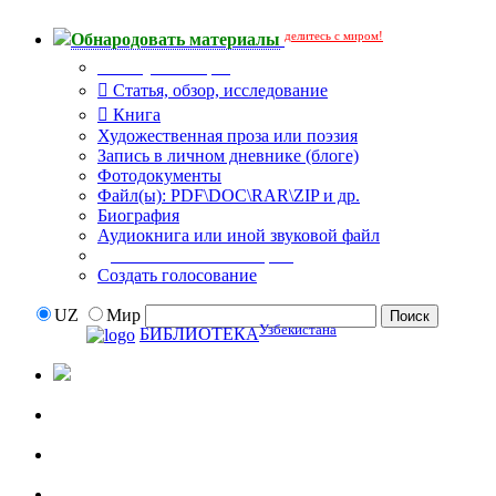
делитесь с миром!
Обнародовать материалы
Тип публикации
Статья, обзор, исследование
Книга
Художественная проза или поэзия
Запись в личном дневнике (блоге)
Фотодокументы
Файл(ы): PDF\DOC\RAR\ZIP и др.
Биография
Аудиокнига или иной звуковой файл
Дополнительные опции:
Создать голосование
UZ
Мир
Узбекистана
БИБЛИОТЕКА