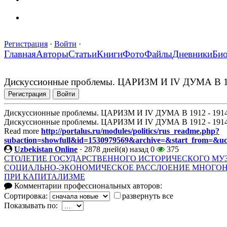
Регистрация
·
Войти
·
Главная
Авторы
Статьи
Книги
Фото
Файлы
Дневники
Би
Дискуссионные проблемы. ЦАРИЗМ И IV ДУМА В 1
Регистрация
Войти
Дискуссионные проблемы. ЦАРИЗМ И IV ДУМА В 1912 - 19
Дискуссионные проблемы. ЦАРИЗМ И IV ДУМА В 1912 - 19
Read more
http://portalus.ru/modules/politics/rus_readme.php?
subaction=showfull&id=1530979569&archive=&start_from=&u
Uzbekistan Online
·
2878 дней(я) назад
0
375
СТОЛЕТИЕ ГОСУДАРСТВЕННОГО ИСТОРИЧЕСКОГО МУ
СОЦИАЛЬНО-ЭКОНОМИЧЕСКОЕ РАССЛОЕНИЕ МНОГО
ПРИ КАПИТАЛИЗМЕ
Комментарии профессиональных авторов:
Сортировка:
развернуть все
Показывать по: