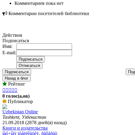
Комментариев пока нет
Комментарии посетителей библиотеки
Действия
Подписаться
Имя:
E-mail:
Подписаться
Под
Назад в блог
Рейтинг





0 голос(а,ов)
Публикатор
Uzbekistan Online
Tashkent, Узбекистан
21.09.2018 (2878 дней(я) назад)
Книги и издательства
íàó÷íàÿ ïóáëèêàöèÿ
,
ðåôåðàò