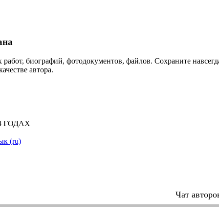
ана
 работ, биографий, фотодокументов, файлов. Сохраните навсегда
качестве автора.
14 ГОДАХ
ык (ru)
Чат авторо