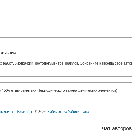
кистана
ких работ, биографий, фотодокументов, файлов. Сохраните навсегда своё авт
 150-летию открытия Периодического закона химических элементов)
ть друга
Язык (ru)
© 2026
Библиотека Узбекистана
Чат авторо