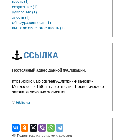
грусть (1)
сочувствие (1)
удивление (1)
злость (1)
обескураженность (1)
вызвало обеспокоенность (1)
ССЫЛКА
Постоянный адрес данной публикации:
https://biblio.uz/blogs/entry/Дмитрий-Иванович-
Менделеев-к-150-летию-открытия-Периодического-
закона-химических-элементов
©
biblio.uz
Поделитесь материалом с друзьями