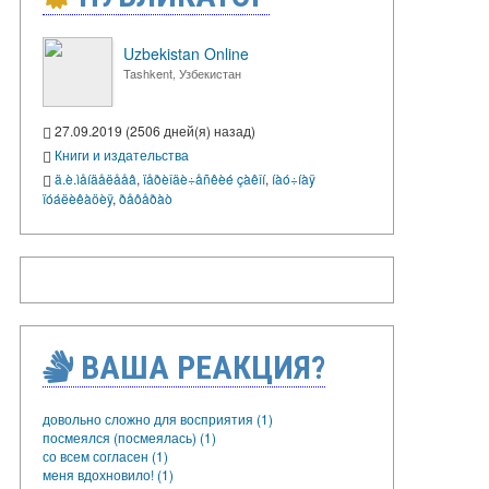
Uzbekistan Online
Tashkent, Узбекистан
27.09.2019 (2506 дней(я) назад)
Книги и издательства
ä.è.ìåíäåëååâ
,
ïåðèîäè÷åñêèé çàêîí
,
íàó÷íàÿ
ïóáëèêàöèÿ
,
ðåôåðàò
ВАША РЕАКЦИЯ?
довольно сложно для восприятия (1)
посмеялся (посмеялась) (1)
со всем согласен (1)
меня вдохновило! (1)