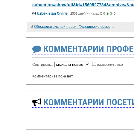
subaction=showfull&id=1569527784&archive=&st
Uzbekistan Online
·
2506 дней(я) назад
0
340
Образовательный проект "Украинские современные инженерные студии"
КОММЕНТАРИИ ПРОФЕ
Сортировка:
развернуть все
Комментариев пока нет
КОММЕНТАРИИ ПОСЕТИ