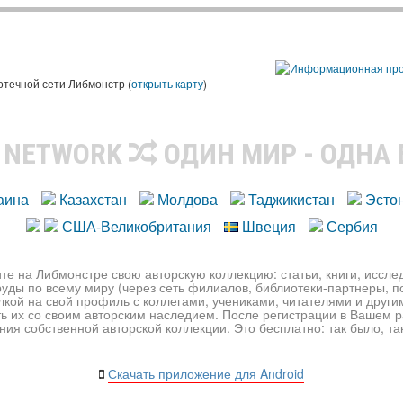
ы
отечной сети Либмонстр (
открыть карту
)
R NETWORK
ОДИН МИР - ОДНА
аина
Казахстан
Молдова
Таджикистан
Эсто
США-Великобритания
Швеция
Сербия
те на Либмонстре свою авторскую коллекцию: статьи, книги, иссл
уды по всему миру (через сеть филиалов, библиотеки-партнеры, по
лкой на свой профиль с коллегами, учениками, читателями и друг
ь их со своим авторским наследием. После регистрации в Вашем 
ия собственной авторской коллекции. Это бесплатно: так было, так 
Скачать приложение для Android