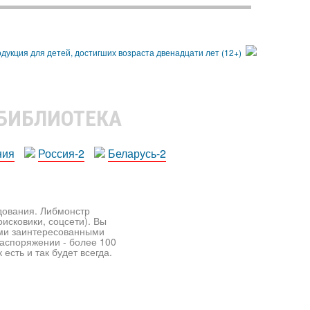
 БИБЛИОТЕКА
ния
Россия-2
Беларусь-2
едования. Либмонстр
исковики, соцсети). Вы
ими заинтересованными
распоряжении - более 100
есть и так будет всегда.