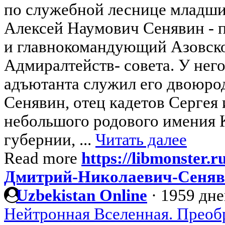
по служебной леснице младши
Алексей Наумович Сенявин - п
и главнокомандующий Азовско
Адмиралтейств- совета. У него
адъютанта служил его двоюро
Сенявин, отец кадетов Сергея
небольшого родового имения 
губернии, ...
Читать далее
Read more
https://libmonster.r
Дмитрий-Николаевич-Сеня
Uzbekistan Online
·
1959 дне
Нейтронная Вселенная. Преоб