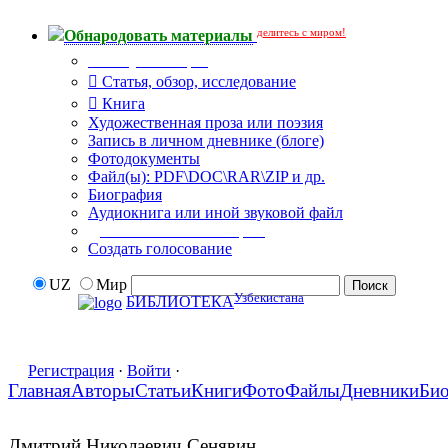
делитесь с миром!
Обнародовать материалы
Тип публикации
Статья, обзор, исследование
Книга
Художественная проза или поэзия
Запись в личном дневнике (блоге)
Фотодокументы
Файл(ы): PDF\DOC\RAR\ZIP и др.
Биография
Аудиокнига или иной звуковой файл
Дополнительные опции:
Создать голосование
UZ
Мир
Узбекистана
БИБЛИОТЕКА
Регистрация
·
Войти
·
Главная
Авторы
Статьи
Книги
Фото
Файлы
Дневники
Би
Дмитрий Николаевич Сенявин