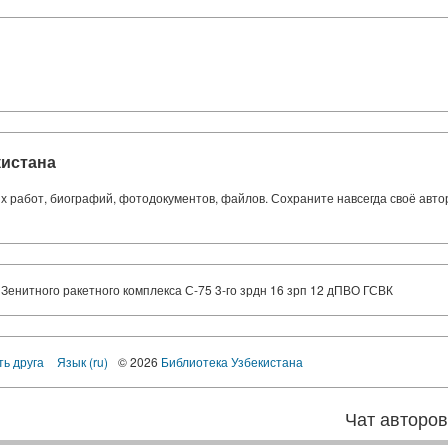
кистана
ких работ, биографий, фотодокументов, файлов. Сохраните навсегда своё авт
енитного ракетного комплекса С-75 3-го зрдн 16 зрп 12 дПВО ГСВК
ть друга
Язык (ru)
© 2026
Библиотека Узбекистана
Чат авторо