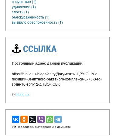
сочувствие (1)
удивление (1)
злость (1)
обескураженность (1)
вызвало обеспокоенность (1)
ССЫЛКА
Постоянный адрес данной публикации:
https://biblio.uz/blogs/entry/Документы-ЦРУ-США-о-
позиции-Зенитного-ракетного-комплекса-С-75-3-го-
зрдн-16-зрп-12-дПВО-ГСВК
©
biblio.uz
Поделитесь материалом с друзьями