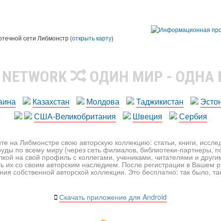
ы
отечной сети Либмонстр (
открыть карту
)
R NETWORK
ОДИН МИР - ОДНА
аина
Казахстан
Молдова
Таджикистан
Эсто
США-Великобритания
Швеция
Сербия
те на Либмонстре свою авторскую коллекцию: статьи, книги, иссл
уды по всему миру (через сеть филиалов, библиотеки-партнеры, по
лкой на свой профиль с коллегами, учениками, читателями и друг
ь их со своим авторским наследием. После регистрации в Вашем 
ия собственной авторской коллекции. Это бесплатно: так было, так 
Скачать приложение для Android