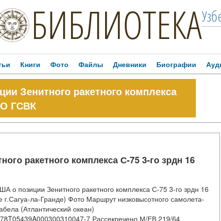
БИБЛИОТЕКА
Узб
тьи
Книги
Фото
Файлы
Дневники
Биографии
Ауд
ии Зенитного ракетного комплекса
ВО ГСВК
ого ракетного комплекса С-75 3-го зрдн 16
о позиции Зенитного ракетного комплекса С-75 3-го зрдн 16
 г.Сагуа-ла-Гранде) Фото Маршрут низковысотного самолета-
абела (Атлантический океан)
-RDP78T05439A000300310047-7 Рассекречено М/ЕВ 219/64