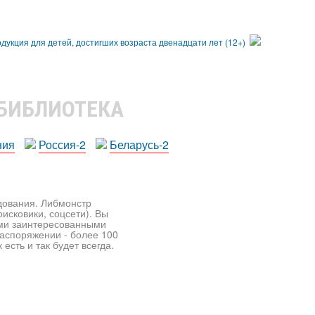
 БИБЛИОТЕКА
ния
Россия-2
Беларусь-2
едования. Либмонстр
исковики, соцсети). Вы
ими заинтересованными
распоряжении - более 100
есть и так будет всегда.