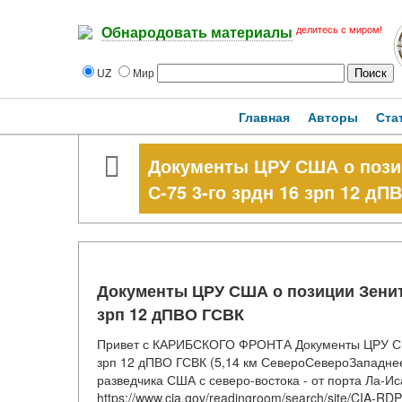
делитесь с миром!
Обнародовать материалы
UZ
Мир
Главная
Авторы
Ста
Документы ЦРУ США о позиц
С-75 3-го зрдн 16 зрп 12 дП
Документы ЦРУ США о позиции Зенитн
зрп 12 дПВО ГСВК
Привет с КАРИБСКОГО ФРОНТА Документы ЦРУ США 
зрп 12 дПВО ГСВК (5,14 км СевероСевероЗападнее
разведчика США с северо-востока - от порта Ла-Ис
https://www.cia.gov/readingroom/search/site/CIA