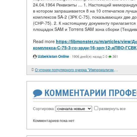
24.04.1964 Реквизиты … 1. Настоящий меморандум
в котором запрашивается 8 на 10 отпечатков луч
комплексов SA-2 (ЗРК С-75), показывающих две 
(СНР-75). 2. К настоящему документу прилагается
площадок SAM и Torrens SAM зона сборки (Техдиви
Read more
https://libmonster.ru/m/articles/vi
комплекса-С-75-3-го-зрдн-16-зрп-12-дПВО-ГСВК
Uzbekistan Online
·
1906 дней(я) назад
0
361
О чтении популярного очерка "Империализм, как высшая стадия капитализма".
КОММЕНТАРИИ ПРОФЕ
Сортировка:
развернуть все
Комментариев пока нет