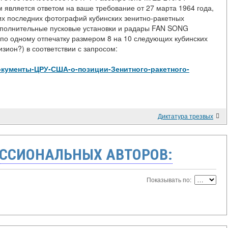
 является ответом на ваше требование от 27 марта 1964 года,
ших последних фотографий кубинских зенитно-ракетных
дополнительные пусковые установки и радары FAN SONG
 по одному отпечатку размером 8 на 10 следующих кубинских
зион?) в соответствии с запросом:
ew/Документы-ЦРУ-США-о-позиции-Зенитного-ракетного-
Диктатура трезвых
ССИОНАЛЬНЫХ АВТОРОВ:
Показывать по: