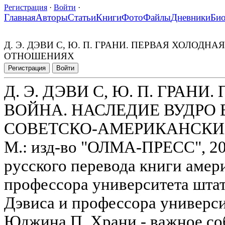
Регистрация
·
Войти
·
Главная
Авторы
Статьи
Книги
Фото
Файлы
Дневники
Би
Д. Э. ДЭВИ С, Ю. П. ГРАНИ. ПЕРВАЯ ХОЛО
ОТНОШЕНИЯХ
Регистрация
Войти
Д. Э. ДЭВИ С, Ю. П. ГРАН
ВОЙНА. НАСЛЕДИЕ ВУДРО 
СОВЕТСКО-АМЕРИКАНСК
М.: изд-во "ОЛМА-ПРЕСС", 200
русского перевода книги амер
профессора университета шта
Дэвиса и профессора универс
Юджина П. Храни - важное со