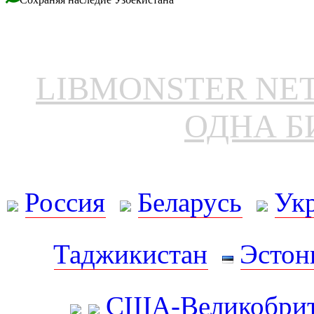
LIBMONSTER N
ОДНА Б
Россия
Беларусь
Ук
Таджикистан
Эстон
США-Великобрит