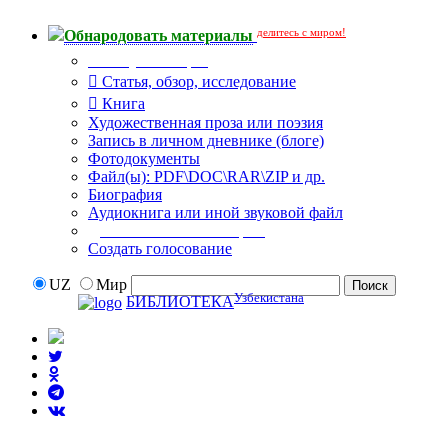
делитесь с миром!
Обнародовать материалы
Тип публикации
Статья, обзор, исследование
Книга
Художественная проза или поэзия
Запись в личном дневнике (блоге)
Фотодокументы
Файл(ы): PDF\DOC\RAR\ZIP и др.
Биография
Аудиокнига или иной звуковой файл
Дополнительные опции:
Создать голосование
UZ
Мир
Узбекистана
БИБЛИОТЕКА