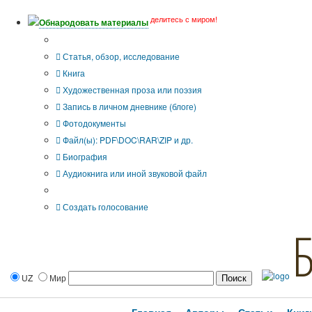
делитесь с миром!
Обнародовать материалы
Тип публикации
Статья, обзор, исследование
Книга
Художественная проза или поэзия
Запись в личном дневнике (блоге)
Фотодокументы
Файл(ы): PDF\DOC\RAR\ZIP и др.
Биография
Аудиокнига или иной звуковой файл
Дополнительные опции:
Создать голосование
UZ
Мир